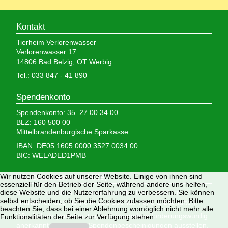
Kontakt
Tierheim Verlorenwasser
Verlorenwasser 17
14806 Bad Belzig, OT Werbig
Tel.: 033 847 - 41 890
Spendenkonto
Spendenkonto: 35 27 00 34 00
BLZ: 160 500 00
Mittelbrandenburgische Sparkasse
IBAN: DE05 1605 0000 3527 0034 00
BIC: WELADED1PMB
Wir nutzen Cookies auf unserer Website. Einige von ihnen sind
Wir brauchen Ihre Hilfe,
essenziell für den Betrieb der Seite, während andere uns helfen,
diese Website und die Nutzererfahrung zu verbessern. Sie können
denn wir erhalten keinerlei staatliche Hilfe, sondern
selbst entscheiden, ob Sie die Cookies zulassen möchten. Bitte
finanzieren das Tierheim aus Spenden und Erbschaften.
beachten Sie, dass bei einer Ablehnung womöglich nicht mehr alle
Wir sind als gemeinnützig und besonders förderungswürdig
Funktionalitäten der Seite zur Verfügung stehen.
anerkannt und dürfen Spendenbescheinigungen ausstellen.