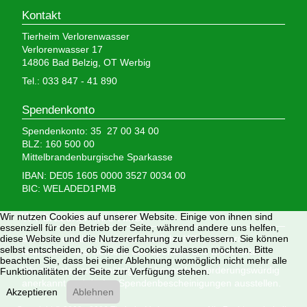
Kontakt
Tierheim Verlorenwasser
Verlorenwasser 17
14806 Bad Belzig, OT Werbig
Tel.: 033 847 - 41 890
Spendenkonto
Spendenkonto: 35 27 00 34 00
BLZ: 160 500 00
Mittelbrandenburgische Sparkasse
IBAN: DE05 1605 0000 3527 0034 00
BIC: WELADED1PMB
Wir nutzen Cookies auf unserer Website. Einige von ihnen sind
Wir brauchen Ihre Hilfe,
essenziell für den Betrieb der Seite, während andere uns helfen,
diese Website und die Nutzererfahrung zu verbessern. Sie können
denn wir erhalten keinerlei staatliche Hilfe, sondern
selbst entscheiden, ob Sie die Cookies zulassen möchten. Bitte
finanzieren das Tierheim aus Spenden und Erbschaften.
beachten Sie, dass bei einer Ablehnung womöglich nicht mehr alle
Wir sind als gemeinnützig und besonders förderungswürdig
Funktionalitäten der Seite zur Verfügung stehen.
anerkannt und dürfen Spendenbescheinigungen ausstellen.
Akzeptieren
Ablehnen