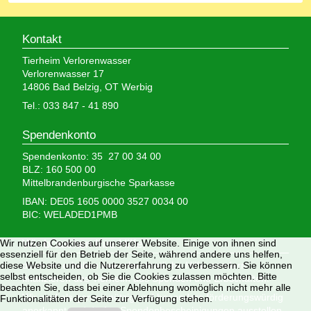
Kontakt
Tierheim Verlorenwasser
Verlorenwasser 17
14806 Bad Belzig, OT Werbig
Tel.: 033 847 - 41 890
Spendenkonto
Spendenkonto: 35 27 00 34 00
BLZ: 160 500 00
Mittelbrandenburgische Sparkasse
IBAN: DE05 1605 0000 3527 0034 00
BIC: WELADED1PMB
Wir nutzen Cookies auf unserer Website. Einige von ihnen sind
Wir brauchen Ihre Hilfe,
essenziell für den Betrieb der Seite, während andere uns helfen,
diese Website und die Nutzererfahrung zu verbessern. Sie können
denn wir erhalten keinerlei staatliche Hilfe, sondern
selbst entscheiden, ob Sie die Cookies zulassen möchten. Bitte
finanzieren das Tierheim aus Spenden und Erbschaften.
beachten Sie, dass bei einer Ablehnung womöglich nicht mehr alle
Wir sind als gemeinnützig und besonders förderungswürdig
Funktionalitäten der Seite zur Verfügung stehen.
anerkannt und dürfen Spendenbescheinigungen ausstellen.