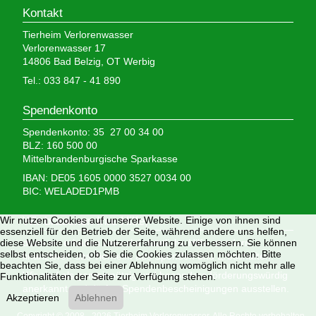
Kontakt
Tierheim Verlorenwasser
Verlorenwasser 17
14806 Bad Belzig, OT Werbig
Tel.: 033 847 - 41 890
Spendenkonto
Spendenkonto: 35 27 00 34 00
BLZ: 160 500 00
Mittelbrandenburgische Sparkasse
IBAN: DE05 1605 0000 3527 0034 00
BIC: WELADED1PMB
Wir nutzen Cookies auf unserer Website. Einige von ihnen sind
Wir brauchen Ihre Hilfe,
essenziell für den Betrieb der Seite, während andere uns helfen,
diese Website und die Nutzererfahrung zu verbessern. Sie können
denn wir erhalten keinerlei staatliche Hilfe, sondern
selbst entscheiden, ob Sie die Cookies zulassen möchten. Bitte
finanzieren das Tierheim aus Spenden und Erbschaften.
beachten Sie, dass bei einer Ablehnung womöglich nicht mehr alle
Wir sind als gemeinnützig und besonders förderungswürdig
Funktionalitäten der Seite zur Verfügung stehen.
anerkannt und dürfen Spendenbescheinigungen ausstellen.
Akzeptieren
Ablehnen