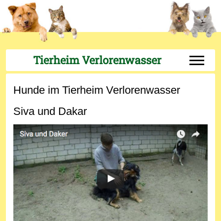
Tierheim Verlorenwasser
Off-Can
Hunde im Tierheim Verlorenwasser
Siva und Dakar