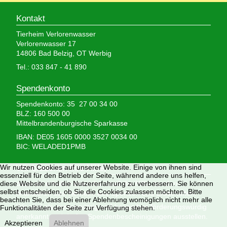
Kontakt
Tierheim Verlorenwasser
Verlorenwasser 17
14806 Bad Belzig, OT Werbig
Tel.: 033 847 - 41 890
Spendenkonto
Spendenkonto: 35 27 00 34 00
BLZ: 160 500 00
Mittelbrandenburgische Sparkasse
IBAN: DE05 1605 0000 3527 0034 00
BIC: WELADED1PMB
Wir nutzen Cookies auf unserer Website. Einige von ihnen sind
Wir brauchen Ihre Hilfe,
essenziell für den Betrieb der Seite, während andere uns helfen,
diese Website und die Nutzererfahrung zu verbessern. Sie können
denn wir erhalten keinerlei staatliche Hilfe, sondern
selbst entscheiden, ob Sie die Cookies zulassen möchten. Bitte
finanzieren das Tierheim aus Spenden und Erbschaften.
beachten Sie, dass bei einer Ablehnung womöglich nicht mehr alle
Wir sind als gemeinnützig und besonders förderungswürdig
Funktionalitäten der Seite zur Verfügung stehen.
anerkannt und dürfen Spendenbescheinigungen ausstellen.
Akzeptieren
Ablehnen