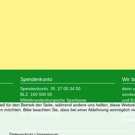
Spendenkonto
Wir b
Spendenkonto: 35 27 00 34 00
denn wi
BLZ: 160 500 00
sonder
Mittelbrandenburgische Sparkasse
und Er
ell für den Betrieb der Seite, während andere uns helfen, diese Websi
IBAN: DE05 1605 0000 3527 0034 00
Wir si
n möchten. Bitte beachten Sie, dass bei einer Ablehnung womöglich nic
BIC: WELADED1PMB
förder
Spende
Copyright © 2008 - 2026 Tierheim Verlorenwasser. Alle Rechte vorbehalten.
Datenschutz
|
Impressum