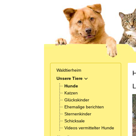
Waldtierheim
H
Unsere Tiere
MOD_MENU_TOGGLE_SUB
L
Hunde
Katzen
Glückskinder
Ehemalige berichten
Sternenkinder
Schicksale
Videos vermittelter Hunde