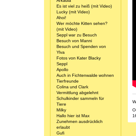
Arkadia
Es ist viel zu heiß (mit Video)
Lucky (mit Video)
Ahoi!
Wer möchte Kitten sehen?
(mit Video)
Seppl war zu Besuch
Besuch von Manni
Besuch und Spenden von
Ylva
Fotos von Kater Blacky
Seppl
Apollo
Auch in Fichtenwalde wohnen
Tierfreunde
Colina und Clark
Vermittlung abgelehnt
Schulkinder sammeln für
W
Tiere
Milky
O
Hallo hier ist Max
1
Zunehmen ausdrücklich
erlaubt
Gufi