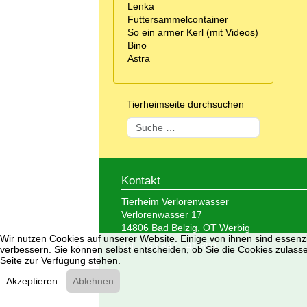
Lenka
Futtersammelcontainer
So ein armer Kerl (mit Videos)
Bino
Astra
Tierheimseite durchsuchen
Suchen
Kontakt
Tierheim Verlorenwasser
Verlorenwasser 17
14806 Bad Belzig, OT Werbig
Wir nutzen Cookies auf unserer Website. Einige von ihnen sind essenzi
Tel.: 033 847 - 41 890
verbessern. Sie können selbst entscheiden, ob Sie die Cookies zulasse
Seite zur Verfügung stehen.
Akzeptieren
Ablehnen