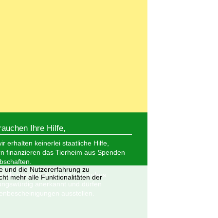
rauchen Ihre Hilfe,
r erhalten keinerlei staatliche Hilfe,
n finanzieren das Tierheim aus Spenden
bschaften.
te und die Nutzererfahrung zu
nd als gemeinnützig und besonders
ht mehr alle Funktionalitäten der
ungswürdig anerkannt und dürfen
nbescheinigungen ausstellen.