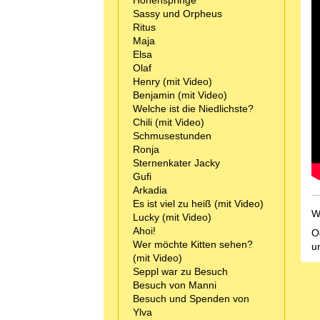
Hohenspringe
Sassy und Orpheus
Ritus
Maja
Elsa
Olaf
Henry (mit Video)
Benjamin (mit Video)
Welche ist die Niedlichste?
Chili (mit Video)
Schmusestunden
Ronja
Sternenkater Jacky
Gufi
Arkadia
Es ist viel zu heiß (mit Video)
W
Lucky (mit Video)
Ahoi!
O
Wer möchte Kitten sehen?
u
(mit Video)
Seppl war zu Besuch
Besuch von Manni
Besuch und Spenden von
Ylva