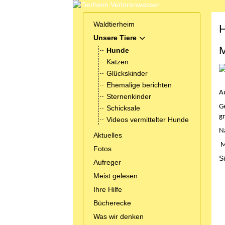
Waldtierheim
H
Unsere Tiere
MOD_MENU_TOGGLE_SUB
M
Hunde
Katzen
Glückskinder
Ehemalige berichten
Au
Sternenkinder
G
Schicksale
gr
Videos vermittelter Hunde
Na
Aktuelles
Ma
Fotos
S
Aufreger
Meist gelesen
Ihre Hilfe
Bücherecke
Was wir denken