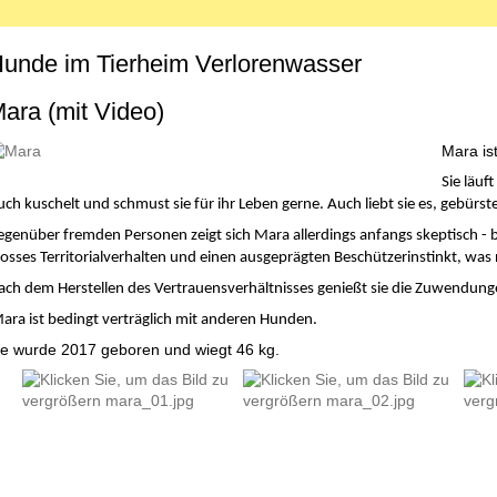
unde im Tierheim Verlorenwasser
MENU_LABEL
ara (mit Video)
Mara is
Sie läuf
ch kuschelt und schmust sie für ihr Leben gerne. Auch liebt sie es, gebürst
egenüber fremden Personen zeigt sich
Mara allerdings anfangs skeptisch -
b
osses Territorialverhalten und einen ausgeprägten Beschützerinstinkt, was 
ch dem Herstellen des Vertrauensverhältnisses genießt sie die Zuwendung
ra ist bedingt verträglich mit anderen Hunden.
ie wurde 2017 geboren und wiegt 46 kg.