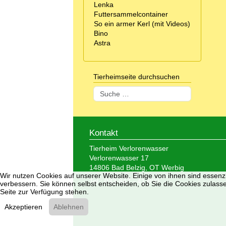
Lenka
Futtersammelcontainer
So ein armer Kerl (mit Videos)
Bino
Astra
Tierheimseite durchsuchen
Suchen
Kontakt
Tierheim Verlorenwasser
Verlorenwasser 17
14806 Bad Belzig, OT Werbig
Wir nutzen Cookies auf unserer Website. Einige von ihnen sind essenzi
Tel.: 033 847 - 41 890
verbessern. Sie können selbst entscheiden, ob Sie die Cookies zulasse
Seite zur Verfügung stehen.
Akzeptieren
Ablehnen