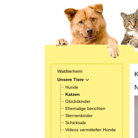
Waldtierheim
K
Unsere Tiere
MOD_MENU_TOGGLE_SUB
N
Hunde
Katzen
Glückskinder
Ehemalige berichten
Sternenkinder
Schicksale
Videos vermittelter Hunde