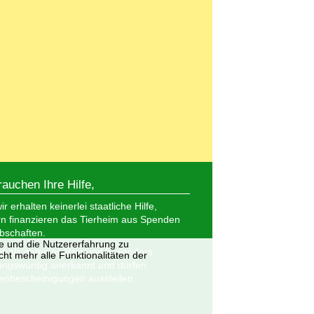
rauchen Ihre Hilfe,
r erhalten keinerlei staatliche Hilfe,
n finanzieren das Tierheim aus Spenden
bschaften.
te und die Nutzererfahrung zu
nd als gemeinnützig und besonders
ht mehr alle Funktionalitäten der
ungswürdig anerkannt und dürfen
nbescheinigungen ausstellen.