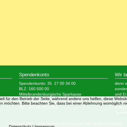
Spendenkonto
Wir b
Spendenkonto: 35 27 00 34 00
denn wi
BLZ: 160 500 00
sonder
Mittelbrandenburgische Sparkasse
und Er
ell für den Betrieb der Seite, während andere uns helfen, diese Websi
IBAN: DE05 1605 0000 3527 0034 00
Wir si
n möchten. Bitte beachten Sie, dass bei einer Ablehnung womöglich nic
BIC: WELADED1PMB
förder
Spende
Copyright © 2008 - 2026 Tierheim Verlorenwasser. Alle Rechte vorbehalten.
Datenschutz
|
Impressum