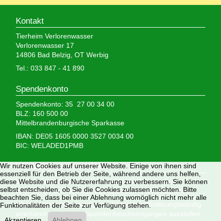
Kontakt
Tierheim Verlorenwasser
Verlorenwasser 17
14806 Bad Belzig, OT Werbig
Tel.: 033 847 - 41 890
Spendenkonto
Spendenkonto: 35 27 00 34 00
BLZ: 160 500 00
Mittelbrandenburgische Sparkasse
IBAN: DE05 1605 0000 3527 0034 00
BIC: WELADED1PMB
Wir nutzen Cookies auf unserer Website. Einige von ihnen sind
Wir brauchen Ihre Hilfe,
essenziell für den Betrieb der Seite, während andere uns helfen,
diese Website und die Nutzererfahrung zu verbessern. Sie können
denn wir erhalten keinerlei staatliche Hilfe, sondern
selbst entscheiden, ob Sie die Cookies zulassen möchten. Bitte
finanzieren das Tierheim aus Spenden und Erbschaften.
beachten Sie, dass bei einer Ablehnung womöglich nicht mehr alle
Wir sind als gemeinnützig und besonders förderungswürdig
Funktionalitäten der Seite zur Verfügung stehen.
anerkannt und dürfen Spendenbescheinigungen ausstellen.
Akzeptieren
Ablehnen