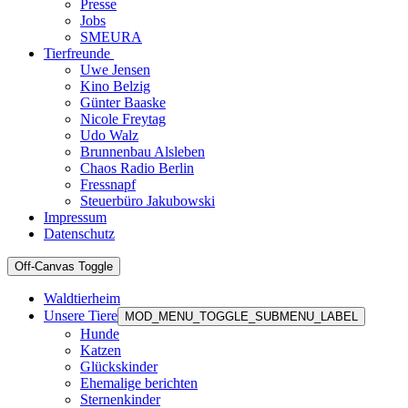
Presse
Jobs
SMEURA
Tierfreunde
Uwe Jensen
Kino Belzig
Günter Baaske
Nicole Freytag
Udo Walz
Brunnenbau Alsleben
Chaos Radio Berlin
Fressnapf
Steuerbüro Jakubowski
Impressum
Datenschutz
Off-Canvas Toggle
Waldtierheim
Unsere Tiere
MOD_MENU_TOGGLE_SUBMENU_LABEL
Hunde
Katzen
Glückskinder
Ehemalige berichten
Sternenkinder