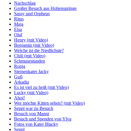
Nachschlag
Großer Besuch aus Hohenspringe
Sassy und Orpheus
Ritus
Maja
Elsa
Olaf
Henry (mit Video)
Benjamin (mit Video)
Welche ist die Niedlichste?
Chili (mit Video)
Schmusestunden
Ronja
Sternenkater Jacky
Gufi
Arkadia
Es ist viel zu heiß (mit Video)
Lucky (mit Video)
Ahoi!
Wer möchte Kitten sehen? (mit Video)
Seppl war zu Besuch
Besuch von Manni
Besuch und Spenden von Ylva
Fotos von Kater Blacky
Seppl