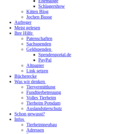
Ehemalige
Schlagershow
Kitten Blog
Jochen Busse
Aufreger
Meist gelesen
Ihre Hilfe
Patenschaften
Sachspenden
Geldspenden
Spendenportal.de
PayPal
Altpapier
Link setzen
Bücherecke
Was wir denken
Tiervermittlung
Fundtierbetreuung
Volles Tierheim
Tierheim Potsdam
Auslandstierschutz
Schon gewusst?
Infos
Tierheimneubau
Adressen