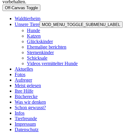
vorbehalten.
Off-Canvas Toggle
Waldtierheim
Unsere Tiere
MOD_MENU_TOGGLE_SUBMENU_LABEL
Hunde
Katzen
Glückskinder
Ehemalige berichten
Sternenkinder
Schicksale
Videos vermittelter Hunde
Aktuelles
Fotos
Aufreger
Meist gelesen
Ihre Hilfe
Bücherecke
Was wir denken
Schon gewusst?
Infos
Tierfreunde
Impressum
Datenschutz