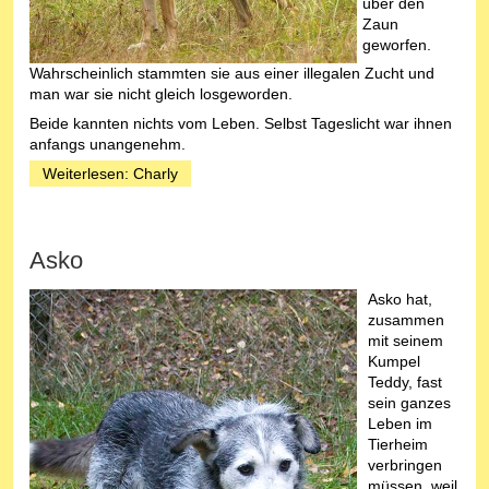
über den
Zaun
geworfen.
Wahrscheinlich stammten sie aus einer illegalen Zucht und
man war sie nicht gleich losgeworden.
Beide kannten nichts vom Leben. Selbst Tageslicht war ihnen
anfangs unangenehm.
Weiterlesen: Charly
Asko
Asko hat,
zusammen
mit seinem
Kumpel
Teddy, fast
sein ganzes
Leben im
Tierheim
verbringen
müssen, weil