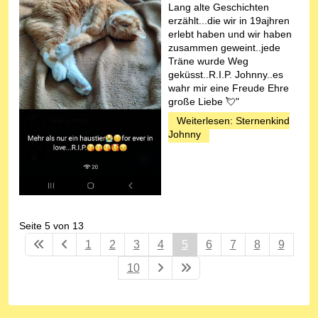
Lang alte Geschichten
erzählt...die wir in 19ajhren
erlebt haben und wir haben
zusammen geweint..jede
Träne wurde Weg
geküsst..R.I.P. Johnny..es
wahr mir eine Freude Ehre
große Liebe 💘"
Weiterlesen: Sternenkind
Johnny
Seite 5 von 13
1
2
3
4
5
6
7
8
9
10