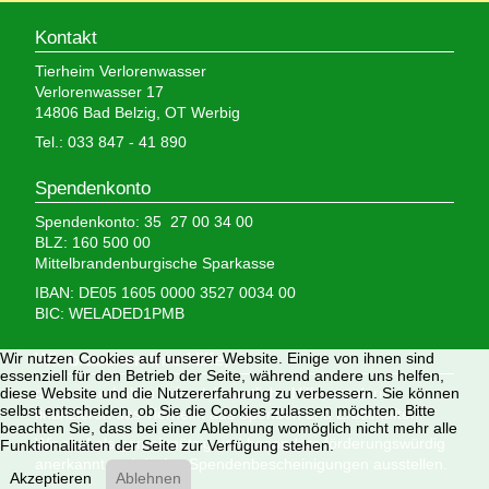
Kontakt
Tierheim Verlorenwasser
Verlorenwasser 17
14806 Bad Belzig, OT Werbig
Tel.: 033 847 - 41 890
Spendenkonto
Spendenkonto: 35 27 00 34 00
BLZ: 160 500 00
Mittelbrandenburgische Sparkasse
IBAN: DE05 1605 0000 3527 0034 00
BIC: WELADED1PMB
Wir brauchen Ihre Hilfe,
Wir nutzen Cookies auf unserer Website. Einige von ihnen sind
essenziell für den Betrieb der Seite, während andere uns helfen,
denn wir erhalten keinerlei staatliche Hilfe, sondern
diese Website und die Nutzererfahrung zu verbessern. Sie können
selbst entscheiden, ob Sie die Cookies zulassen möchten. Bitte
finanzieren das Tierheim aus Spenden und Erbschaften.
beachten Sie, dass bei einer Ablehnung womöglich nicht mehr alle
Wir sind als gemeinnützig und besonders förderungswürdig
Funktionalitäten der Seite zur Verfügung stehen.
anerkannt und dürfen Spendenbescheinigungen ausstellen.
Akzeptieren
Ablehnen