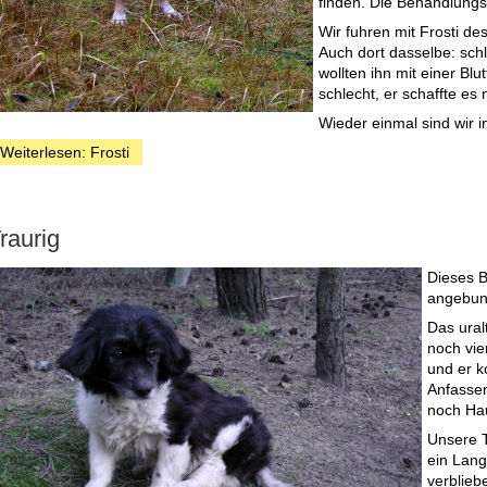
finden. Die Behandlungs
Wir fuhren mit Frosti des
Auch dort dasselbe: sch
wollten ihn mit einer Blu
schlecht, er schaffte es n
Wieder einmal sind wir i
Weiterlesen: Frosti
raurig
Dieses 
angebun
Das ural
noch vie
und er k
Anfassen
noch Ha
Unsere T
ein Langz
verblieb