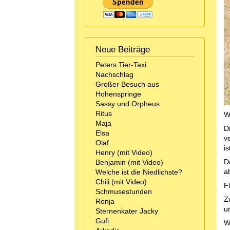
Neue Beiträge
Peters Tier-Taxi
Nachschlag
Großer Besuch aus
Hohenspringe
Sassy und Orpheus
Ritus
W
Maja
D
Elsa
v
Olaf
is
Henry (mit Video)
D
Benjamin (mit Video)
a
Welche ist die Niedlichste?
Chili (mit Video)
F
Schmusestunden
Z
Ronja
u
Sternenkater Jacky
Gufi
Wi