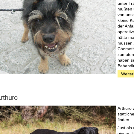
unter Tr
mußten u
von unse
kleine K
der Anfa
operativ
hätte ma
müssen. 
Chemothe
zumuten:
haben se
Behandl
Weiter
rthuro
Arthuro 
stattlic
finden.
Just als
einem Um