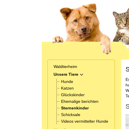
Waldtierheim
S
Unsere Tiere
MOD_MENU_TOGGLE_SUB
E
Hunde
h
Katzen
W
Glückskinder
T
Ehemalige berichten
S
Sternenkinder
Schicksale
Videos vermittelter Hunde