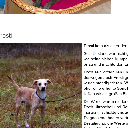
rosti
Frosti kam als einer de
Sein Zustand war nicht 
wie seine sieben Kumpel
er zu und machte den Ei
Doch sein Zittern ließ u
deswegen auch Frosti g
würde ständig frieren. W
eher eine erhöhte Sensi
ließen wir ein großes Blut
Die Werte waren nieders
Doch Ultraschall und R
Tierärztin schickte uns 
Diagnosemethoden verfüg
Bestätigung: die Werte s