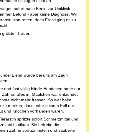
versuche schlugen nicht an.
wegen sofort nach Berlin zur Uniklinik.
limmer Befund - aber keine Diagnose. Wir
ttransfusion retten, doch Frosti ging es zu
icht.
n größter Trauer.
Bündel Elend wurde bei uns am Zaun
den.
te und fast völlig blinde Hundchen hatte nur
r Zähne, alles im Mäulchen war entzündet
onnte nicht mehr fressen. So war beim
 zu merken, dass unter seinem Fell nur
ut und Knochen vorhanden waren.
ierärztin spritzte sofort Schmerzmittel und
eitantibiotikum. Sie befreite die
enen Zähne von Zahnstein und säuberte