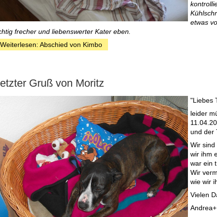
kontroll
Kühlschr
etwas vo
ichtig frecher und liebenswerter Kater eben.
Weiterlesen: Abschied von Kimbo
etzter Gruß von Moritz
"Liebes 
leider m
11.04.20
und der 
Wir sind
wir ihm 
war ein t
Wir verm
wie wir i
Vielen D
Andrea+