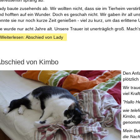
nteressentin sprang ab.
ady baute zusehends ab. Wir wollten nicht, dass sie im Tierheim versti
nd hofften auf ein Wunder. Doch es geschah nicht. Wir gaben ihr all un
onnte sie nur noch kurze Zeit genießen - viel zu kurz, um das erlitten
ie wurde nur acht Jahre alt. Unsere Trauer ist unerträglich groß. Mach'
Weiterlesen: Abschied von Lady
bschied von Kimbo
Den Anfa
plötzlic
Wir trau
viel Kraft
"Hallo H
wie tele
Kimbo, d
genomm
Mein Bet
die Nac