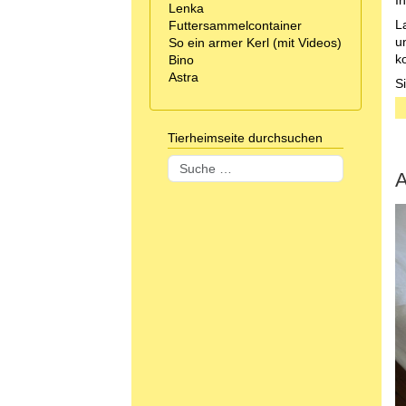
I
Lenka
L
Futtersammelcontainer
u
So ein armer Kerl (mit Videos)
k
Bino
Astra
S
Tierheimseite durchsuchen
Suchen
A