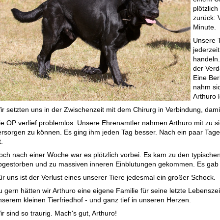
plötzlic
zurück: 
Minute.
Unsere T
jederzeit
handeln.
der Verda
Eine Berl
nahm sic
Arthuro l
ir setzten uns in der Zwischenzeit mit dem Chirurg in Verbindung, damit 
ie OP verlief problemlos. Unsere Ehrenamtler nahmen Arthuro mit zu 
ersorgen zu können. Es ging ihm jeden Tag besser. Nach ein paar Tage
t.
och nach einer Woche war es plötzlich vorbei. Es kam zu den typisch
bgestorben und zu massiven inneren Einblutungen gekommen. Es gab ke
ür uns ist der Verlust eines unserer Tiere jedesmal ein großer Schock.
u gern hätten wir Arthuro eine eigene Familie für seine letzte Lebenszei
nserem kleinen Tierfriedhof - und ganz tief in unseren Herzen.
r sind so traurig. Mach's gut, Arthuro!