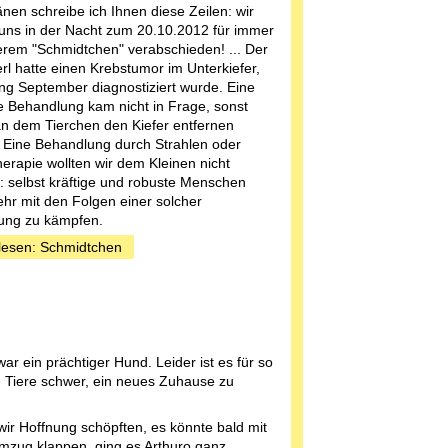
änen schreibe ich Ihnen diese Zeilen: wir
ns in der Nacht zum 20.10.2012 für immer
rem "Schmidtchen" verabschieden! ... Der
erl hatte einen Krebstumor im Unterkiefer,
ng September diagnostiziert wurde. Eine
e Behandlung kam nicht in Frage, sonst
n dem Tierchen den Kiefer entfernen
Eine Behandlung durch Strahlen oder
rapie wollten wir dem Kleinen nicht
 selbst kräftige und robuste Menschen
hr mit den Folgen einer solcher
ung zu kämpfen.
lesen: Schmidtchen
war ein prächtiger Hund. Leider ist es für so
he Tiere schwer, ein neues Zuhause zu
 wir Hoffnung schöpften, es könnte bald mit
zug klappen, ging es Arthuro ganz