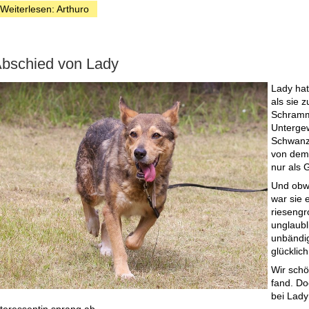
Weiterlesen: Arthuro
bschied von Lady
Lady hat
als sie 
Schramm
Untergew
Schwanz
von dem 
nur als 
Und obwo
war sie 
rieseng
unglaubl
unbändi
glücklic
Wir schö
fand. Do
bei Lady