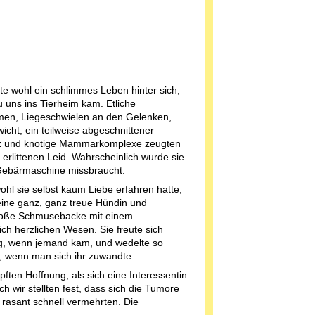
te wohl ein schlimmes Leben hinter sich,
zu uns ins Tierheim kam. Etliche
en, Liegeschwielen an den Gelenken,
icht, ein teilweise abgeschnittener
 und knotige Mammarkomplexe zeugten
erlittenen Leid. Wahrscheinlich wurde sie
Gebärmaschine missbraucht.
hl sie selbst kaum Liebe erfahren hatte,
eine ganz, ganz treue Hündin und
roße Schmusebacke mit einem
ich herzlichen Wesen. Sie freute sich
g, wenn jemand kam, und wedelte so
h, wenn man sich ihr zuwandte.
pften Hoffnung, als sich eine Interessentin
ch wir stellten fest, dass sich die Tumore
 rasant schnell vermehrten. Die