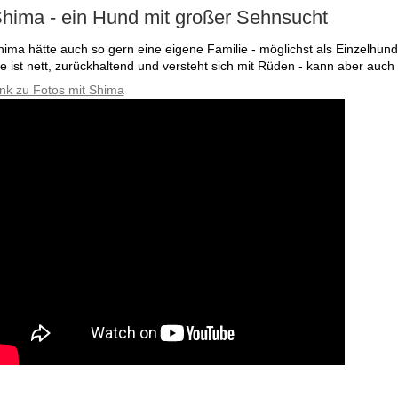
hima - ein Hund mit großer Sehnsucht
hima hätte auch so gern eine eigene Familie - möglichst als Einzelhund,
ie ist nett, zurückhaltend und versteht sich mit Rüden - kann aber auc
ink zu Fotos mit Shima