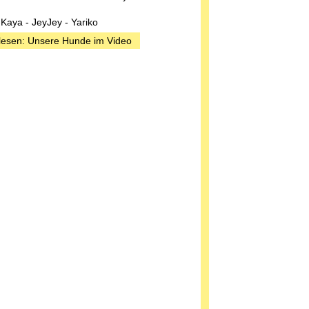
 Kaya - JeyJey - Yariko
lesen: Unsere Hunde im Video