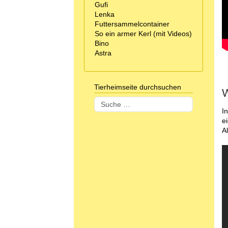
Gufi
Lenka
Futtersammelcontainer
So ein armer Kerl (mit Videos)
Bino
Astra
Tierheimseite durchsuchen
W
Suchen
I
e
A