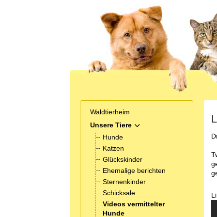
Waldtierheim
L
Unsere Tiere
MOD_MENU_TOGGLE_SUB
D
Hunde
Katzen
T
Glückskinder
g
Ehemalige berichten
g
Sternenkinder
Schicksale
L
Videos vermittelter
Hunde