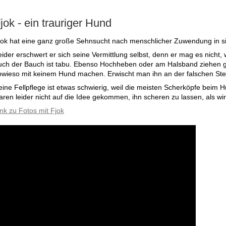
jok - ein trauriger Hund
jok hat eine ganz große Sehnsucht nach menschlicher Zuwendung in si
eider erschwert er sich seine Vermittlung selbst, denn er mag es nicht,
uch der Bauch ist tabu. Ebenso Hochheben oder am Halsband ziehen gefä
owieso mit keinem Hund machen. Erwischt man ihn an der falschen Stel
eine Fellpflege ist etwas schwierig, weil die meisten Scherköpfe beim Hu
aren leider nicht auf die Idee gekommen, ihn scheren zu lassen, als wi
ink zu Fotos mit Fjok