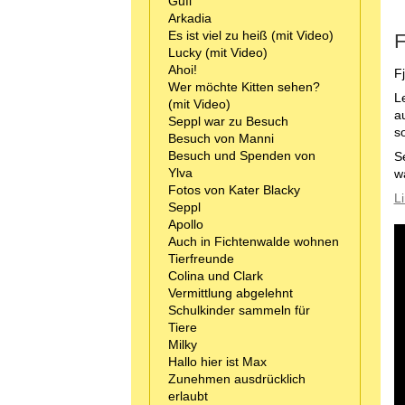
Gufi
Arkadia
Es ist viel zu heiß (mit Video)
F
Lucky (mit Video)
Ahoi!
F
Wer möchte Kitten sehen?
L
(mit Video)
a
Seppl war zu Besuch
s
Besuch von Manni
Besuch und Spenden von
S
Ylva
w
Fotos von Kater Blacky
L
Seppl
Apollo
Auch in Fichtenwalde wohnen
Tierfreunde
Colina und Clark
Vermittlung abgelehnt
Schulkinder sammeln für
Tiere
Milky
Hallo hier ist Max
Zunehmen ausdrücklich
erlaubt