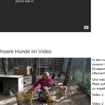
nsere Hunde im Video
In den n
unserer 
Gruppenh
offensich
Und natü
Platz au
zu ergat
Video 1: 
Video 2: