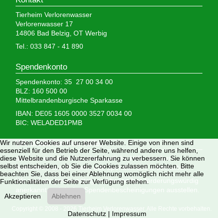
Tierheim Verlorenwasser
Verlorenwasser 17
14806 Bad Belzig, OT Werbig
Tel.: 033 847 - 41 890
Spendenkonto
Spendenkonto: 35 27 00 34 00
BLZ: 160 500 00
Mittelbrandenburgische Sparkasse
IBAN: DE05 1605 0000 3527 0034 00
BIC: WELADED1PMB
Wir brauchen Ihre Hilfe,
Wir nutzen Cookies auf unserer Website. Einige von ihnen sind
essenziell für den Betrieb der Seite, während andere uns helfen,
denn wir erhalten keinerlei staatliche Hilfe, sondern
diese Website und die Nutzererfahrung zu verbessern. Sie können
selbst entscheiden, ob Sie die Cookies zulassen möchten. Bitte
finanzieren das Tierheim aus Spenden und Erbschaften.
beachten Sie, dass bei einer Ablehnung womöglich nicht mehr alle
Wir sind als gemeinnützig und besonders förderungswürdig
Funktionalitäten der Seite zur Verfügung stehen.
anerkannt und dürfen Spendenbescheinigungen ausstellen.
Akzeptieren
Ablehnen
Copyright © 2008 - 2026 Tierheim Verlorenwasser. Alle Rechte vorbehalten.
Datenschutz
|
Impressum