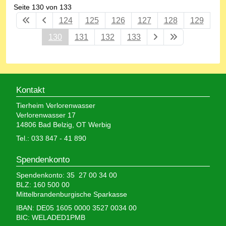
Seite 130 von 133
124
125
126
127
128
129
130
131
132
133
Kontakt
Tierheim Verlorenwasser
Verlorenwasser 17
14806 Bad Belzig, OT Werbig
Tel.: 033 847 - 41 890
Spendenkonto
Spendenkonto: 35 27 00 34 00
BLZ: 160 500 00
Mittelbrandenburgische Sparkasse
IBAN: DE05 1605 0000 3527 0034 00
BIC: WELADED1PMB