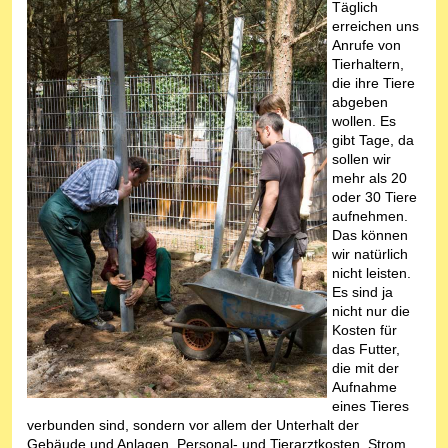
Täglich
erreichen uns
Anrufe von
Tierhaltern,
die ihre Tiere
abgeben
wollen. Es
gibt Tage, da
sollen wir
mehr als 20
oder 30 Tiere
aufnehmen.
Das können
wir natürlich
nicht leisten.
Es sind ja
nicht nur die
Kosten für
das Futter,
die mit der
Aufnahme
eines Tieres
verbunden sind, sondern vor allem der Unterhalt der
Gebäude und Anlagen, Personal- und Tierarztkosten, Strom,