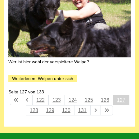
Wer ist hier wohl der verspieltere Welpe?
Weiterlesen: Welpen unter sich
Seite 127 von 133
122
123
124
125
126
127
128
129
130
131