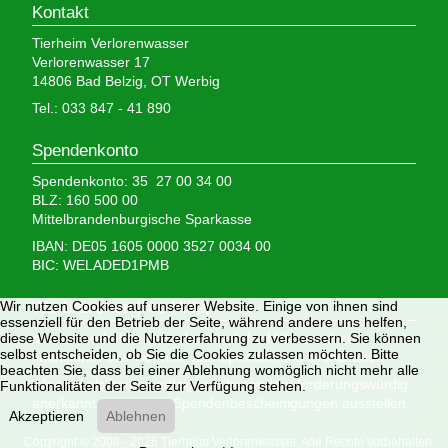
Kontakt
Tierheim Verlorenwasser
Verlorenwasser 17
14806 Bad Belzig, OT Werbig
Tel.: 033 847 - 41 890
Spendenkonto
Spendenkonto: 35 27 00 34 00
BLZ: 160 500 00
Mittelbrandenburgische Sparkasse
IBAN: DE05 1605 0000 3527 0034 00
BIC: WELADED1PMB
Wir nutzen Cookies auf unserer Website. Einige von ihnen sind
Wir brauchen Ihre Hilfe,
essenziell für den Betrieb der Seite, während andere uns helfen,
diese Website und die Nutzererfahrung zu verbessern. Sie können
denn wir erhalten keinerlei staatliche Hilfe, sondern
selbst entscheiden, ob Sie die Cookies zulassen möchten. Bitte
finanzieren das Tierheim aus Spenden und Erbschaften.
beachten Sie, dass bei einer Ablehnung womöglich nicht mehr alle
Wir sind als gemeinnützig und besonders förderungswürdig
Funktionalitäten der Seite zur Verfügung stehen.
anerkannt und dürfen Spendenbescheinigungen ausstellen.
Akzeptieren
Ablehnen
Copyright © 2008 - 2026 Tierheim Verlorenwasser. Alle Rechte vorbehalten.