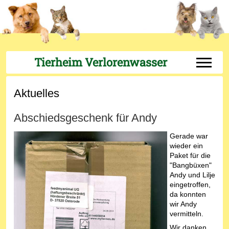
Tierheim Verlorenwasser
Off-Can
Aktuelles
Abschiedsgeschenk für Andy
Gerade war
wieder ein
Paket für die
"Bangbüxen"
Andy und Lilje
eingetroffen,
da konnten
wir Andy
vermitteln.
Wir danken