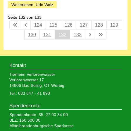
Weiterlesen: Udo Walz
Seite 132 von 133
124
125
126
127
128
129
130
131
132
133
Kontakt
Tierheim Verlorenwasser
Verlorenwasser 17
14806 Bad Belzig, OT Werbig
Tel.: 033 847 - 41 890
Spendenkonto
Spendenkonto: 35 27 00 34 00
BLZ: 160 500 00
Mittelbrandenburgische Sparkasse