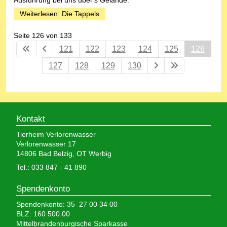
Ausführung bei uns über's Gelände.
Weiterlesen: Die Tappels
Seite 126 von 133
121
122
123
124
125
126
127
128
129
130
Kontakt
Tierheim Verlorenwasser
Verlorenwasser 17
14806 Bad Belzig, OT Werbig
Tel.: 033 847 - 41 890
Spendenkonto
Spendenkonto: 35 27 00 34 00
BLZ: 160 500 00
Mittelbrandenburgische Sparkasse