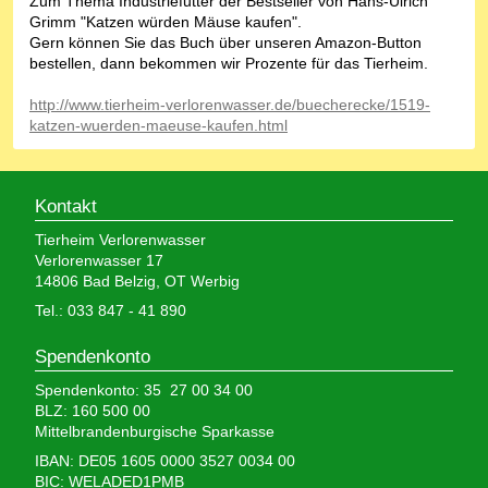
Zum Thema Industriefutter der Bestseller von Hans-Ulrich
Grimm "Katzen würden Mäuse kaufen".
Gern können Sie das Buch über unseren Amazon-Button
bestellen, dann bekommen wir Prozente für das Tierheim.
http://www.tierheim-verlorenwasser.de/buecherecke/1519-
katzen-wuerden-maeuse-kaufen.html
Kontakt
Tierheim Verlorenwasser
Verlorenwasser 17
14806 Bad Belzig, OT Werbig
Tel.: 033 847 - 41 890
Spendenkonto
Spendenkonto: 35 27 00 34 00
BLZ: 160 500 00
Mittelbrandenburgische Sparkasse
IBAN: DE05 1605 0000 3527 0034 00
BIC: WELADED1PMB