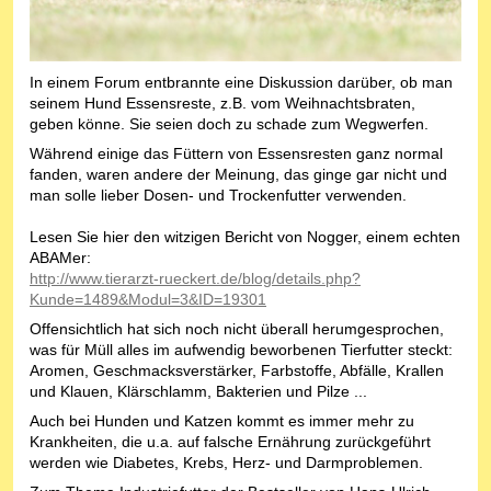
In einem Forum entbrannte eine Diskussion darüber, ob man
seinem Hund Essensreste, z.B. vom Weihnachtsbraten,
geben könne. Sie seien doch zu schade zum Wegwerfen.
Während einige das Füttern von Essensresten ganz normal
fanden, waren andere der Meinung, das ginge gar nicht und
man solle lieber Dosen- und Trockenfutter verwenden.
Lesen Sie hier den witzigen Bericht von Nogger, einem echten
ABAMer:
http://www.tierarzt-rueckert.de/blog/details.php?
Kunde=1489&Modul=3&ID=19301
Offensichtlich hat sich noch nicht überall herumgesprochen,
was für Müll alles im aufwendig beworbenen Tierfutter steckt:
Aromen, Geschmacksverstärker, Farbstoffe, Abfälle, Krallen
und Klauen, Klärschlamm, Bakterien und Pilze ...
Auch bei Hunden und Katzen kommt es immer mehr zu
Krankheiten, die u.a. auf falsche Ernährung zurückgeführt
werden wie Diabetes, Krebs, Herz- und Darmproblemen.