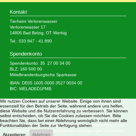
Kontakt
Tierheim Verlorenwasser
Verlorenwasser 17
14806 Bad Belzig, OT Werbig
Tel.: 033 847 - 41 890
Spendenkonto
Spendenkonto: 35 27 00 34 00
BLZ: 160 500 00
Mittelbrandenburgische Sparkasse
IBAN: DE05 1605 0000 3527 0034 00
BIC: WELADED1PMB
Wir brauchen Ihre Hilfe,
Wir nutzen Cookies auf unserer Website. Einige von ihnen sind
essenziell für den Betrieb der Seite, während andere uns helfen,
denn wir erhalten keinerlei staatliche Hilfe, sondern
diese Website und die Nutzererfahrung zu verbessern. Sie können
selbst entscheiden, ob Sie die Cookies zulassen möchten. Bitte
finanzieren das Tierheim aus Spenden und Erbschaften.
beachten Sie, dass bei einer Ablehnung womöglich nicht mehr alle
Wir sind als gemeinnützig und besonders förderungswürdig
Funktionalitäten der Seite zur Verfügung stehen.
anerkannt und dürfen Spendenbescheinigungen ausstellen.
Akzeptieren
Ablehnen