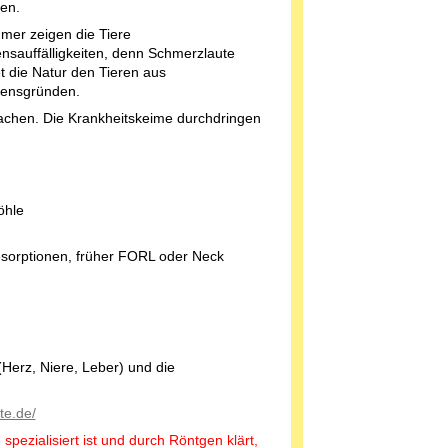
en.
mmer zeigen die Tiere
ensauffälligkeiten, denn Schmerzlaute
et die Natur den Tieren aus
bensgründen.
machen. Die Krankheitskeime durchdringen
öhle
esorptionen, früher FORL oder Neck
Herz, Niere, Leber) und die
te.de/
spezialisiert ist und durch Röntgen klärt,