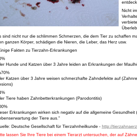
entdeck
Nicht i
Verhalt
verbiet
Überle
s sind nicht nur die schlimmen Schmerzen, die dem Tier zu schaffen 
en ganzen Körper, schädigen die Nieren, die Leber, das Herz usw.
Einige Fakten zu Tierzahn-Erkrankungen
0%
ller Hunde und Katzen über 3 Jahre leiden an Erkrankungen der Maulh
a70%
ller Katzen über 3 Jahre weisen schmerzhafte Zahndefekte auf (Zahnr
esions)
4%
ller Tiere haben Zahnbetterkrankungen (Parodontitis)
00%
ieser Erkrankungen wirken sich negativ auf die allgemeine Gesundheit (
ebenserwartung der Tiere aus."
uelle: Deutsche Gesellschaft für Tierzahnheilkunde -
http://tierzahnaerz
tte lassen Sie Ihre Tiere bei einem Tierarzt untersuchen, der auf Zähne 