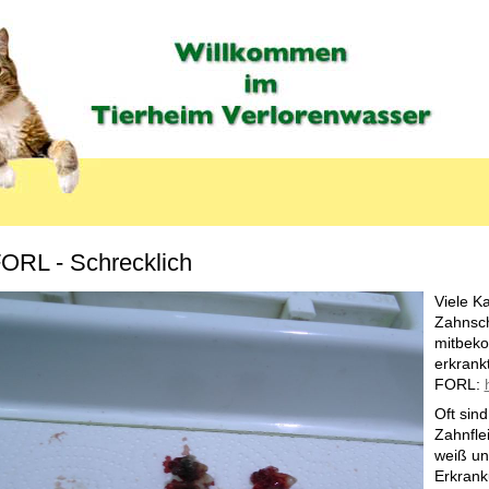
ORL - Schrecklich
Viele K
Zahnsc
mitbeko
erkrank
FORL:
Oft sin
Zahnfle
weiß un
Erkrank