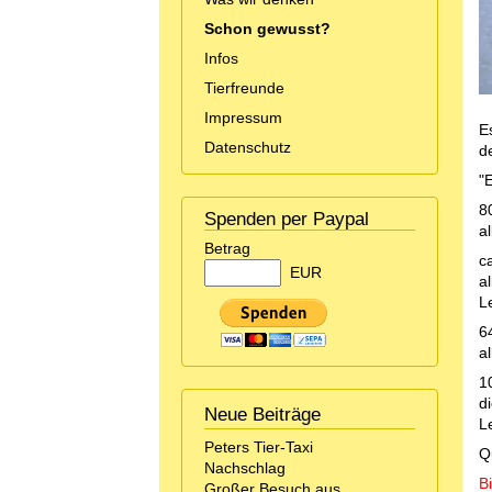
Schon gewusst?
Infos
Tierfreunde
Impressum
E
Datenschutz
d
"
8
Spenden per Paypal
a
Betrag
c
EUR
a
L
6
a
1
d
Neue Beiträge
L
Peters Tier-Taxi
Q
Nachschlag
Bi
Großer Besuch aus