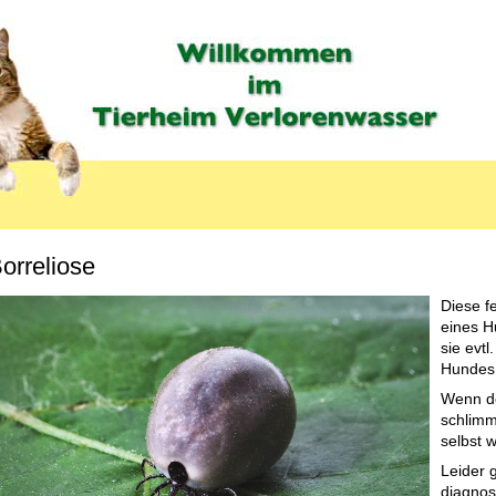
orreliose
Diese f
eines H
sie evtl
Hundes 
Wenn de
schlimm
selbst w
Leider 
diagnos