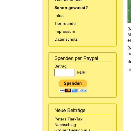
Schon gewusst?
Infos
Tierfreunde
Bo
Impressum
M
Datenschutz
e
B
be
Spenden per Paypal
Bi
Betrag
h
EUR
Neue Beiträge
Peters Tier-Taxi
Nachschlag
Großer Besuch aus