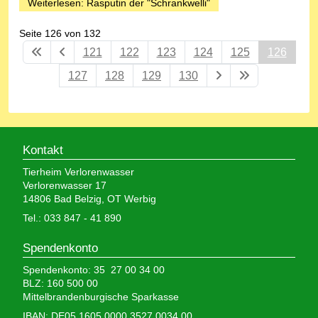
Weiterlesen: Rasputin der "Schrankwelli"
Seite 126 von 132
121
122
123
124
125
126
127
128
129
130
Kontakt
Tierheim Verlorenwasser
Verlorenwasser 17
14806 Bad Belzig, OT Werbig
Tel.: 033 847 - 41 890
Spendenkonto
Spendenkonto: 35 27 00 34 00
BLZ: 160 500 00
Mittelbrandenburgische Sparkasse
IBAN: DE05 1605 0000 3527 0034 00