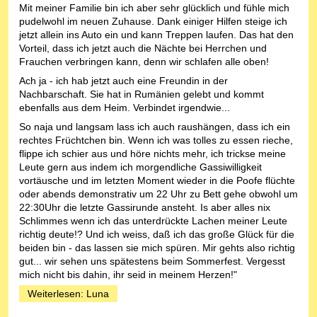
Mit meiner Familie bin ich aber sehr glücklich und fühle mich
pudelwohl im neuen Zuhause. Dank einiger Hilfen steige ich
jetzt allein ins Auto ein und kann Treppen laufen. Das hat den
Vorteil, dass ich jetzt auch die Nächte bei Herrchen und
Frauchen verbringen kann, denn wir schlafen alle oben!
Ach ja - ich hab jetzt auch eine Freundin in der
Nachbarschaft. Sie hat in Rumänien gelebt und kommt
ebenfalls aus dem Heim. Verbindet irgendwie...
So naja und langsam lass ich auch raushängen, dass ich ein
rechtes Früchtchen bin. Wenn ich was tolles zu essen rieche,
flippe ich schier aus und höre nichts mehr, ich trickse meine
Leute gern aus indem ich morgendliche Gassiwilligkeit
vortäusche und im letzten Moment wieder in die Poofe flüchte
oder abends demonstrativ um 22 Uhr zu Bett gehe obwohl um
22:30Uhr die letzte Gassirunde ansteht. Is aber alles nix
Schlimmes wenn ich das unterdrückte Lachen meiner Leute
richtig deute!? Und ich weiss, daß ich das große Glück für die
beiden bin - das lassen sie mich spüren. Mir gehts also richtig
gut... wir sehen uns spätestens beim Sommerfest. Vergesst
mich nicht bis dahin, ihr seid in meinem Herzen!"
Weiterlesen: Luna