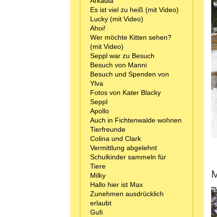
Arkadia
Es ist viel zu heiß (mit Video)
Lucky (mit Video)
Ahoi!
Wer möchte Kitten sehen?
(mit Video)
Seppl war zu Besuch
Besuch von Manni
Besuch und Spenden von
Ylva
Fotos von Kater Blacky
Seppl
Apollo
Auch in Fichtenwalde wohnen
Tierfreunde
Colina und Clark
Vermittlung abgelehnt
Schulkinder sammeln für
Tiere
M
Milky
Hallo hier ist Max
Zunehmen ausdrücklich
erlaubt
Gufi