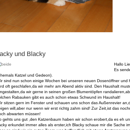
acky und Blacky
Hallo Li
Es sende
ehemals Katzel und Gedeon).
ir sind nun schon einige Wochen bei unseren neuen Dosenöffner und 
ird oft geschlafen,da wir mehr am Abend aktiv sind. Den Haushalt mus
mgestalten,da wir gerne in seinen großen Blumentöpfen randalieren,ab
olchen Rabauken gibt es auch schon etwas Schwund im Haushalt!
ir sitzen gern im Fenster und schauen uns schon das Außenrevier an,
igen will,aber nur wenn wir erst richtg zahm sind! Zur Zeit,ist das noch
och abwarten müssen!
o gehts uns gut ,den Katzenbaum haben wir schon erobert,da es eh unse
acky erkundet immer alles als erster,ich Blacky schaue mir die Sache im