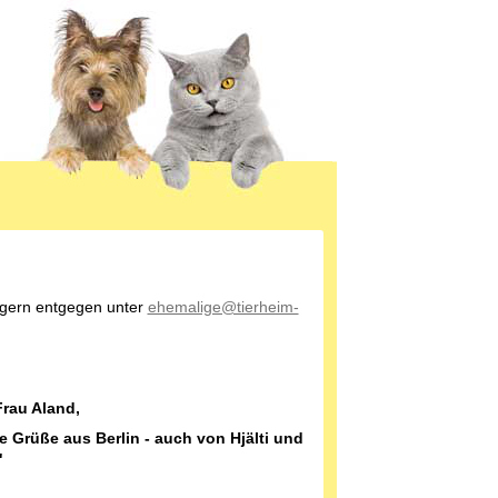
 gern entgegen unter
ehemalige@tierheim-
Frau Aland,
e Grüße aus Berlin - auch von Hjälti und
"