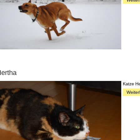
ertha
Katze He
Weiter