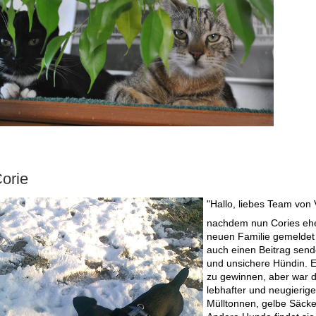
orie
"Hallo, liebes Team von
nachdem nun Cories ehem
neuen Familie gemeldet
auch einen Beitrag sende
und unsichere Hündin. E
zu gewinnen, aber war d
lebhafter und neugierig
Mülltonnen, gelbe Säck