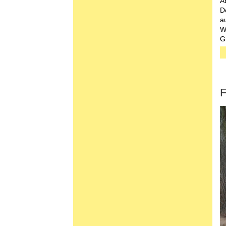
A
D
a
W
G
F