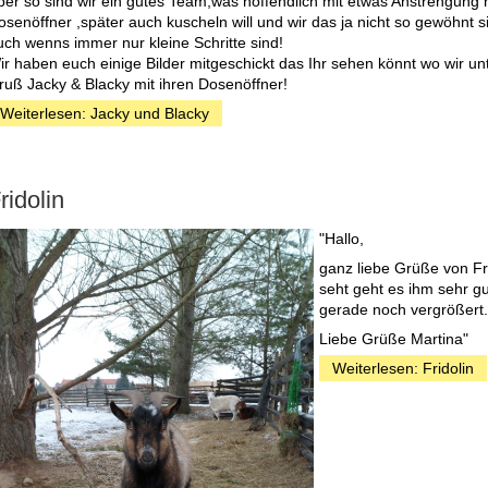
ber so sind wir ein gutes Team,was hoffendlich mit etwas Anstrengu
osenöffner ,später auch kuscheln will und wir das ja nicht so gewöhnt 
uch wenns immer nur kleine Schritte sind!
ir haben euch einige Bilder mitgeschickt das Ihr sehen könnt wo wir 
ruß Jacky & Blacky mit ihren Dosenöffner!
Weiterlesen: Jacky und Blacky
ridolin
"Hallo,
ganz liebe Grüße von Fr
seht geht es ihm sehr gu
gerade noch vergrößert.
Liebe Grüße Martina"
Weiterlesen: Fridolin