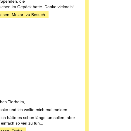
 Spenden, die
uchen im Gepäck hatte. Danke vielmals!
lesen: Mozart zu Besuch
ebes Tierheim,
 Tasko und ich wollte mich mal melden...
 ich hätte es schon längs tun sollen, aber
einfach so viel zu tun...
lesen: Tasko