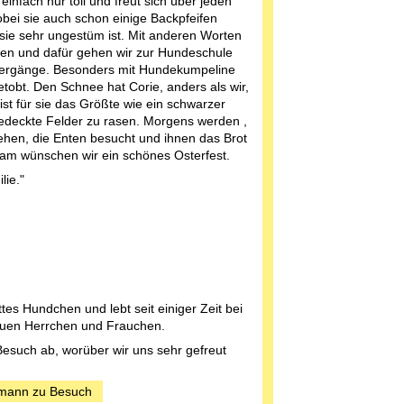
einfach nur toll und freut sich über jeden
ei sie auch schon einige Backpfeifen
 sie sehr ungestüm ist. Mit anderen Worten
nen und dafür gehen wir zur Hundeschule
ergänge. Besonders mit Hundekumpeline
getobt. Den Schnee hat Corie, anders als wir,
 ist für sie das Größte wie ein schwarzer
edeckte Felder zu rasen. Morgens werden ,
sehen, die Enten besucht und ihnen das Brot
am wünschen wir ein schönes Osterfest.
lie."
tes Hundchen und lebt seit einiger Zeit bei
uen Herrchen und Frauchen.
Besuch ab, worüber wir uns sehr gefreut
hmann zu Besuch