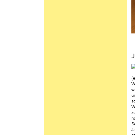
J
(
W
w
u
s
W
ze
n
S
J