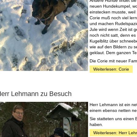
Andere Hunde findet sie 
neuen Hundekumpel, wob
einstecken musste, weil
Corie muß noch viel ler
und machen Rudelspazi
Jule wird wenn Zeit ist 
noch nicht satt, denn es
Kugelblitz über schneeb
wie auf den Bildern zu 
geklaut. Dem ganzen Te
Die Corie mit neuer Fami
Weiterlesen: Corie
err Lehmann zu Besuch
Herr Lehmann ist ein net
einem ebenso netten ne
Sie statteten uns einen 
haben.
Weiterlesen: Herr Le