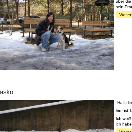
über die
sein Fra
Weiter
asko
"Hallo li
hier ist
Ich weiß
ich habe 
Weiter