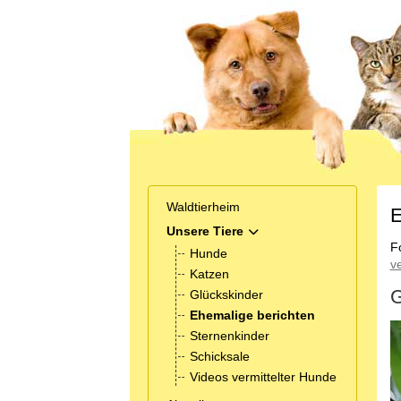
Waldtierheim
E
Unsere Tiere
MOD_MENU_TOGGLE_SUB
F
Hunde
v
Katzen
G
Glückskinder
Ehemalige berichten
Sternenkinder
Schicksale
Videos vermittelter Hunde