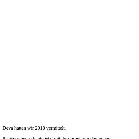
Deva hatten wir 2018 vermittelt.
Ihr Herrchen schaute jetzt mit ihr vorbei, um den neuen