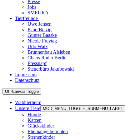
Presse
Jobs
SMEURA
Tierfreunde
Uwe Jensen
Kino Belzig
Günter Baaske
Nicole Freytag
Udo Walz
Brunnenbau Alsleben
Chaos Radio Berlin
Fressnapf
Steuerbüro Jakubowski
Impressum
Datenschutz
Off-Canvas Toggle
Waldtierheim
Unsere Tiere
MOD_MENU_TOGGLE_SUBMENU_LABEL
Hunde
Katzen
Glückskinder
Ehemalige berichten
Sternenkinder