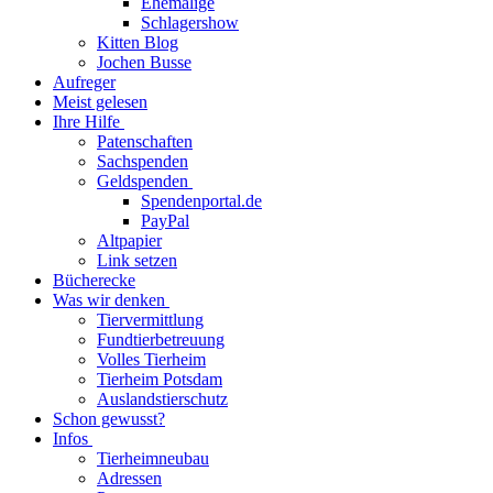
Ehemalige
Schlagershow
Kitten Blog
Jochen Busse
Aufreger
Meist gelesen
Ihre Hilfe
Patenschaften
Sachspenden
Geldspenden
Spendenportal.de
PayPal
Altpapier
Link setzen
Bücherecke
Was wir denken
Tiervermittlung
Fundtierbetreuung
Volles Tierheim
Tierheim Potsdam
Auslandstierschutz
Schon gewusst?
Infos
Tierheimneubau
Adressen