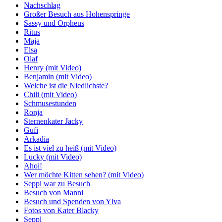
Nachschlag
Großer Besuch aus Hohenspringe
Sassy und Orpheus
Ritus
Maja
Elsa
Olaf
Henry (mit Video)
Benjamin (mit Video)
Welche ist die Niedlichste?
Chili (mit Video)
Schmusestunden
Ronja
Sternenkater Jacky
Gufi
Arkadia
Es ist viel zu heiß (mit Video)
Lucky (mit Video)
Ahoi!
Wer möchte Kitten sehen? (mit Video)
Seppl war zu Besuch
Besuch von Manni
Besuch und Spenden von Ylva
Fotos von Kater Blacky
Seppl