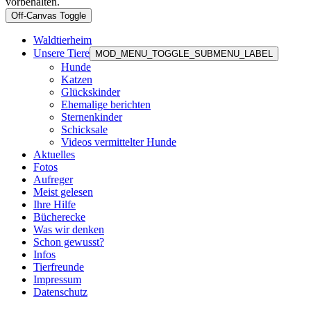
vorbehalten.
Off-Canvas Toggle
Waldtierheim
Unsere Tiere
MOD_MENU_TOGGLE_SUBMENU_LABEL
Hunde
Katzen
Glückskinder
Ehemalige berichten
Sternenkinder
Schicksale
Videos vermittelter Hunde
Aktuelles
Fotos
Aufreger
Meist gelesen
Ihre Hilfe
Bücherecke
Was wir denken
Schon gewusst?
Infos
Tierfreunde
Impressum
Datenschutz