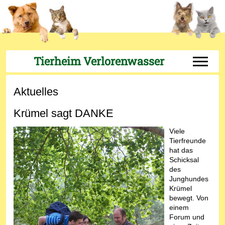
Tierheim Verlorenwasser
Off-Can
Aktuelles
Krümel sagt DANKE
Viele
Tierfreunde
hat das
Schicksal
des
Junghundes
Krümel
bewegt. Von
einem
Forum und