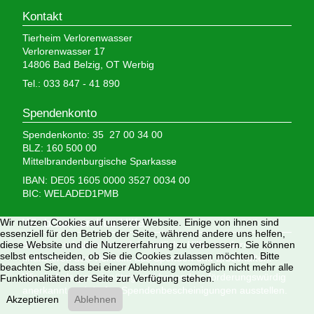
Kontakt
Tierheim Verlorenwasser
Verlorenwasser 17
14806 Bad Belzig, OT Werbig
Tel.: 033 847 - 41 890
Spendenkonto
Spendenkonto: 35 27 00 34 00
BLZ: 160 500 00
Mittelbrandenburgische Sparkasse
IBAN: DE05 1605 0000 3527 0034 00
BIC: WELADED1PMB
Wir nutzen Cookies auf unserer Website. Einige von ihnen sind
Wir brauchen Ihre Hilfe,
essenziell für den Betrieb der Seite, während andere uns helfen,
diese Website und die Nutzererfahrung zu verbessern. Sie können
denn wir erhalten keinerlei staatliche Hilfe, sondern
selbst entscheiden, ob Sie die Cookies zulassen möchten. Bitte
finanzieren das Tierheim aus Spenden und Erbschaften.
beachten Sie, dass bei einer Ablehnung womöglich nicht mehr alle
Wir sind als gemeinnützig und besonders förderungswürdig
Funktionalitäten der Seite zur Verfügung stehen.
anerkannt und dürfen Spendenbescheinigungen ausstellen.
Akzeptieren
Ablehnen