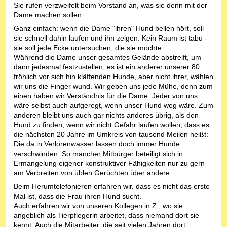
Sie rufen verzweifelt beim Vorstand an, was sie denn mit der
Dame machen sollen.
Ganz einfach: wenn die Dame "ihren" Hund bellen hört, soll
sie schnell dahin laufen und ihn zeigen. Kein Raum ist tabu -
sie soll jede Ecke untersuchen, die sie möchte.
Während die Dame unser gesamtes Gelände abstreift, um
dann jedesmal festzustellen, es ist ein anderer unserer 80
fröhlich vor sich hin kläffenden Hunde, aber nicht ihrer, wählen
wir uns die Finger wund. Wir geben uns jede Mühe, denn zum
einen haben wir Verständnis für die Dame. Jeder von uns
wäre selbst auch aufgeregt, wenn unser Hund weg wäre. Zum
anderen bleibt uns auch gar nichts anderes übrig, als den
Hund zu finden, wenn wir nicht Gefahr laufen wollen, dass es
die nächsten 20 Jahre im Umkreis von tausend Meilen heißt:
Die da in Verlorenwasser lassen doch immer Hunde
verschwinden. So mancher Mitbürger beteiligt sich in
Ermangelung eigener konstruktiver Fähigkeiten nur zu gern
am Verbreiten von üblen Gerüchten über andere.
Beim Herumtelefonieren erfahren wir, dass es nicht das erste
Mal ist, dass die Frau ihren Hund sucht.
Auch erfahren wir von unseren Kollegen in Z., wo sie
angeblich als Tierpflegerin arbeitet, dass niemand dort sie
kennt. Auch die Mitarbeiter, die seit vielen Jahren dort