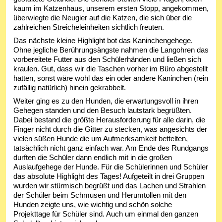
kaum im Katzenhaus, unserem ersten Stopp, angekommen,
überwiegte die Neugier auf die Katzen, die sich über die
zahlreichen Streicheleinheiten sichtlich freuten.
Das nächste kleine Highlight bot das Kaninchengehege.
Ohne jegliche Berührungsängste nahmen die Langohren das
vorbereitete Futter aus den Schülerhänden und ließen sich
kraulen. Gut, dass wir die Taschen vorher im Büro abgestellt
hatten, sonst wäre wohl das ein oder andere Kaninchen (rein
zufällig natürlich) hinein gekrabbelt.
Weiter ging es zu den Hunden, die erwartungsvoll in ihren
Gehegen standen und den Besuch lautstark begrüßten.
Dabei bestand die größte Herausforderung für alle darin, die
Finger nicht durch die Gitter zu stecken, was angesichts der
vielen süßen Hunde die um Aufmerksamkeit bettelten,
tatsächlich nicht ganz einfach war. Am Ende des Rundgangs
durften die Schüler dann endlich mit in die großen
Auslaufgehege der Hunde. Für die Schülerinnen und Schüler
das absolute Highlight des Tages! Aufgeteilt in drei Gruppen
wurden wir stürmisch begrüßt und das Lachen und Strahlen
der Schüler beim Schmusen und Herumtollen mit den
Hunden zeigte uns, wie wichtig und schön solche
Projekttage für Schüler sind. Auch um einmal den ganzen