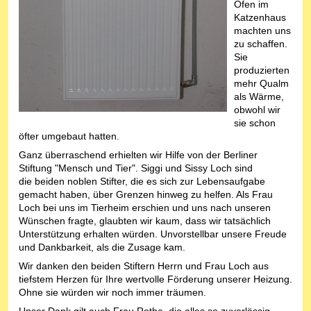
Öfen im
Katzenhaus
machten uns
zu schaffen.
Sie
produzierten
mehr Qualm
als Wärme,
obwohl wir
sie schon
öfter umgebaut hatten.
Ganz überraschend erhielten wir Hilfe von der Berliner
Stiftung "Mensch und Tier". Siggi und Sissy Loch sind
die beiden noblen Stifter, die es sich zur Lebensaufgabe
gemacht haben, über Grenzen hinweg zu helfen. Als Frau
Loch bei uns im Tierheim erschien und uns nach unseren
Wünschen fragte, glaubten wir kaum, dass wir tatsächlich
Unterstützung erhalten würden. Unvorstellbar unsere Freude
und Dankbarkeit, als die Zusage kam.
Wir danken den beiden Stiftern Herrn und Frau Loch aus
tiefstem Herzen für Ihre wertvolle Förderung unserer Heizung.
Ohne sie würden wir noch immer träumen.
Unser Dank gilt auch Frau Rothe, die alles so zuverlässig