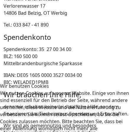
Verlorenwasser 17
14806 Bad Belzig, OT Werbig
Tel.: 033 847 - 41 890
Spendenkonto
Spendenkonto: 35 27 00 34 00
BLZ: 160 500 00
Mittelbrandenburgische Sparkasse
IBAN: DE05 1605 0000 3527 0034 00
BIC: WELADED1PMB
Wir benutzen Cookies
Wir nutzen Cookies auf unserer Website. Einige von ihnen
Wir brauchen Ihre Hilfe,
sind essenziell für den Betrieb der Seite, während andere
denn wir erhalten keinerlei staatliche Hilfe, sondern
uns helfen, diese Website und die Nutzererfahrung zu
finanzieren das Tierheim aus Spenden und Erbschaften.
verbessern. Sie können selbst entscheiden, ob Sie die
Cookies zulassen möchten. Bitte beachten Sie, dass bei
Wir sind als gemeinnützig und besonders
einer Ablehnung womöglich nicht mehr alle