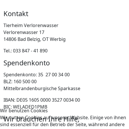
Kontakt
Tierheim Verlorenwasser
Verlorenwasser 17
14806 Bad Belzig, OT Werbig
Tel.: 033 847 - 41 890
Spendenkonto
Spendenkonto: 35 27 00 34 00
BLZ: 160 500 00
Mittelbrandenburgische Sparkasse
IBAN: DE05 1605 0000 3527 0034 00
BIC: WELADED1PMB
Wir benutzen Cookies
Wir nutzen Cookies auf unserer Website. Einige von ihnen
Wir brauchen Ihre Hilfe,
sind essenziell für den Betrieb der Seite, während andere