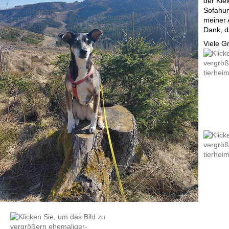
der Kiel
Sofahun
meiner 
Dank, d
Viele G