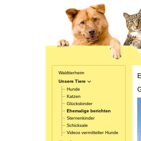
Waldtierheim
E
Unsere Tiere
MOD_MENU_TOGGLE_SUB
G
Hunde
Katzen
Glückskinder
Ehemalige berichten
Sternenkinder
Schicksale
Videos vermittelter Hunde