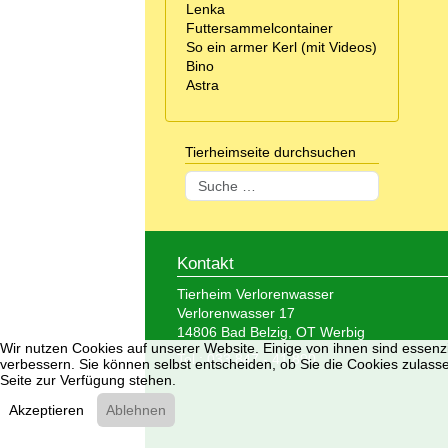
Lenka
Futtersammelcontainer
So ein armer Kerl (mit Videos)
Bino
Astra
Tierheimseite durchsuchen
Suchen
Kontakt
Tierheim Verlorenwasser
Verlorenwasser 17
14806 Bad Belzig, OT Werbig
Wir nutzen Cookies auf unserer Website. Einige von ihnen sind essenzi
Tel.: 033 847 - 41 890
verbessern. Sie können selbst entscheiden, ob Sie die Cookies zulasse
Seite zur Verfügung stehen.
Akzeptieren
Ablehnen