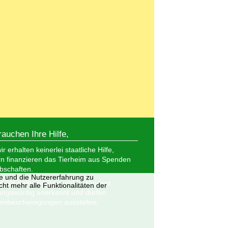
rauchen Ihre Hilfe,
r erhalten keinerlei staatliche Hilfe,
n finanzieren das Tierheim aus Spenden
bschaften.
te und die Nutzererfahrung zu
nd als gemeinnützig und besonders
ht mehr alle Funktionalitäten der
ungswürdig anerkannt und dürfen
nbescheinigungen ausstellen.