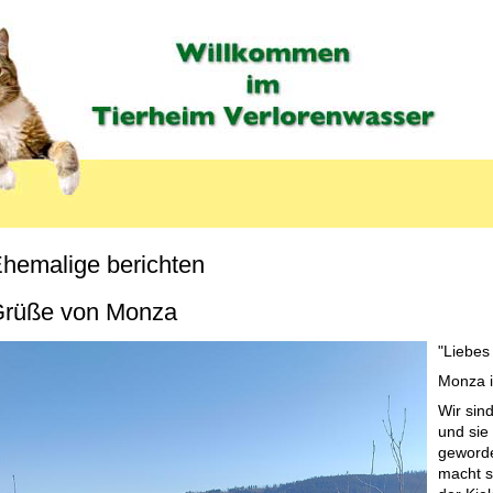
hemalige berichten
MENU_LABEL
rüße von Monza
"Liebes
Monza i
Wir sin
und sie
geworde
macht s