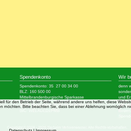
Spendenkonto
Wir b
Spendenkonto: 35 27 00 34 00
denn wi
BLZ: 160 500 00
sonder
Mittelbrandenburgische Sparkasse
und Er
ell für den Betrieb der Seite, während andere uns helfen, diese Websi
IBAN: DE05 1605 0000 3527 0034 00
Wir si
n möchten. Bitte beachten Sie, dass bei einer Ablehnung womöglich nic
BIC: WELADED1PMB
förder
Spende
Copyright © 2008 - 2026 Tierheim Verlorenwasser. Alle Rechte vorbehalten.
Datenschutz
|
Impressum