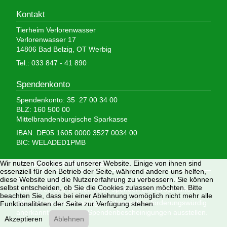
Kontakt
Tierheim Verlorenwasser
Verlorenwasser 17
14806 Bad Belzig, OT Werbig
Tel.: 033 847 - 41 890
Spendenkonto
Spendenkonto: 35 27 00 34 00
BLZ: 160 500 00
Mittelbrandenburgische Sparkasse
IBAN: DE05 1605 0000 3527 0034 00
BIC: WELADED1PMB
Wir nutzen Cookies auf unserer Website. Einige von ihnen sind
Wir brauchen Ihre Hilfe,
essenziell für den Betrieb der Seite, während andere uns helfen,
diese Website und die Nutzererfahrung zu verbessern. Sie können
denn wir erhalten keinerlei staatliche Hilfe, sondern
selbst entscheiden, ob Sie die Cookies zulassen möchten. Bitte
finanzieren das Tierheim aus Spenden und Erbschaften.
beachten Sie, dass bei einer Ablehnung womöglich nicht mehr alle
Wir sind als gemeinnützig und besonders förderungswürdig
Funktionalitäten der Seite zur Verfügung stehen.
anerkannt und dürfen Spendenbescheinigungen ausstellen.
Akzeptieren
Ablehnen