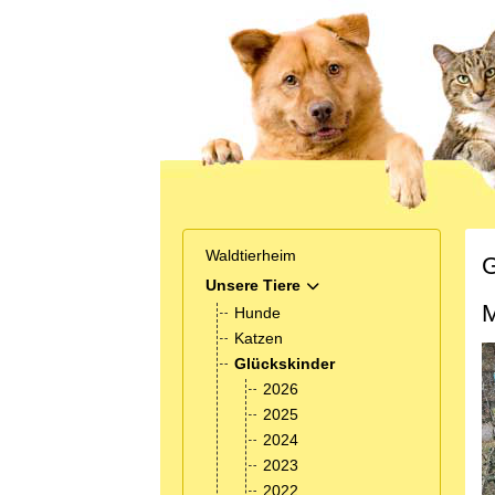
Waldtierheim
G
Unsere Tiere
MOD_MENU_TOGGLE_SUB
M
Hunde
Katzen
Glückskinder
2026
2025
2024
2023
2022