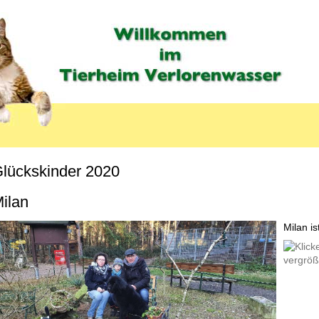
lückskinder 2020
MENU_LABEL
ilan
Milan i