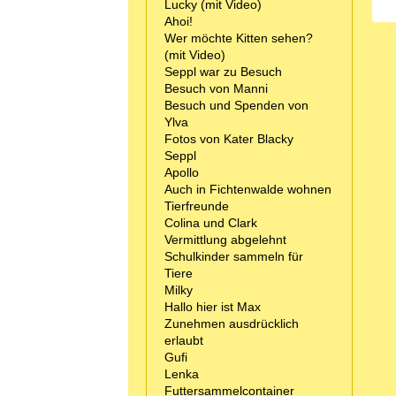
Lucky (mit Video)
Ahoi!
Wer möchte Kitten sehen?
(mit Video)
Seppl war zu Besuch
Besuch von Manni
Besuch und Spenden von
Ylva
Fotos von Kater Blacky
Seppl
Apollo
Auch in Fichtenwalde wohnen
Tierfreunde
Colina und Clark
Vermittlung abgelehnt
Schulkinder sammeln für
Tiere
Milky
Hallo hier ist Max
Zunehmen ausdrücklich
erlaubt
Gufi
Lenka
Futtersammelcontainer