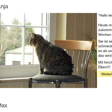
nja
"Hallo l
Heute mö
zukommen
Wochen b
Sie ist 
schmeckt
es ab un
das wird
Mit herz
Eltern!!
Weiter
Max