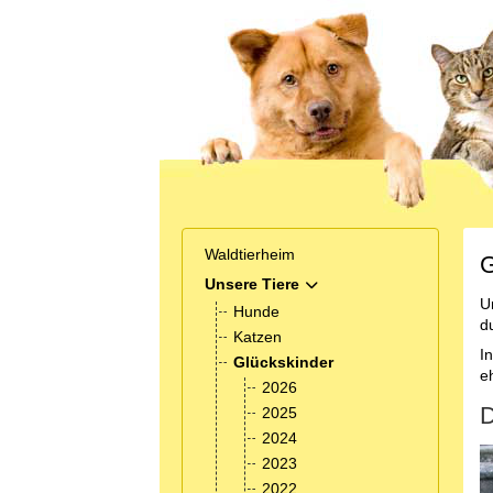
Waldtierheim
G
Unsere Tiere
MOD_MENU_TOGGLE_SUB
U
Hunde
d
Katzen
I
Glückskinder
e
2026
D
2025
2024
2023
2022