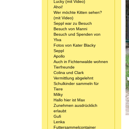
Lucky (mit Video)
Ahoi!
Wer möchte Kitten sehen?
(mit Video)
Seppl war zu Besuch
Besuch von Manni
Besuch und Spenden von
Ylva
Fotos von Kater Blacky
Seppl
Apollo
Auch in Fichtenwalde wohnen
Tierfreunde
Colina und Clark
Vermittlung abgelehnt
Schulkinder sammeln für
Tiere
Milky
Hallo hier ist Max
Zunehmen ausdrücklich
erlaubt
Gufi
Lenka
Futtersammelcontainer