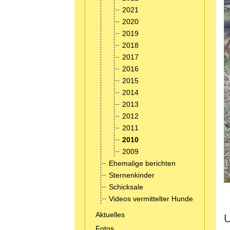
2021
2020
2019
2018
2017
2016
2015
2014
2013
2012
2011
2010
2009
Ehemalige berichten
Sternenkinder
Schicksale
Videos vermittelter Hunde
Aktuelles
U
Fotos