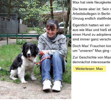
Max hat viele Neuigkeite
Die beste aber ist: Sein
Arbeitskollegen in Berli
Umzug endlich stattfind
Eigentlich hatten wir e
aus wie Max und hieß ebe
einen Hund zu adoptieren
sind immer ganz verschi
Doch Max' Frauchen konn
um "unseren" Max ging - 
Zur Geschichte von Max 
demnächst interessante 
Weiterlesen: Max