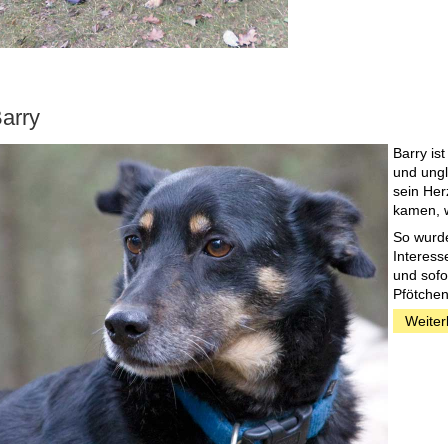
arry
Barry is
und ungl
sein Her
kamen, w
So wurde
Interesse
und sofo
Pfötchen
Weiter