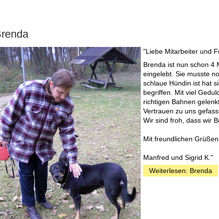
renda
"Liebe Mitarbeiter und 
Brenda ist nun schon 4 M
eingelebt. Sie musste no
schlaue Hündin ist hat s
begriffen. Mit viel Gedu
richtigen Bahnen gelenkt
Vertrauen zu uns gefasst
Wir sind froh, dass wir
Mit freundlichen Grüßen
Manfred und Sigrid K."
Weiterlesen: Brenda