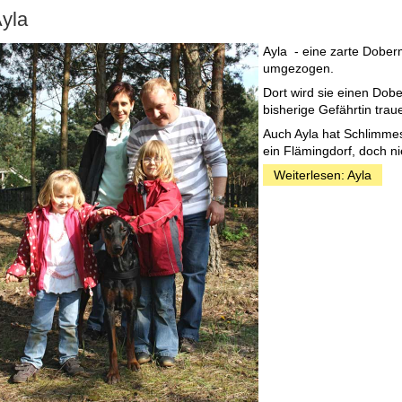
yla
Ayla - eine zarte Dober
umgezogen.
Dort wird sie einen Dob
bisherige Gefährtin trau
Auch Ayla hat Schlimmes 
ein Flämingdorf, doch n
Weiterlesen: Ayla