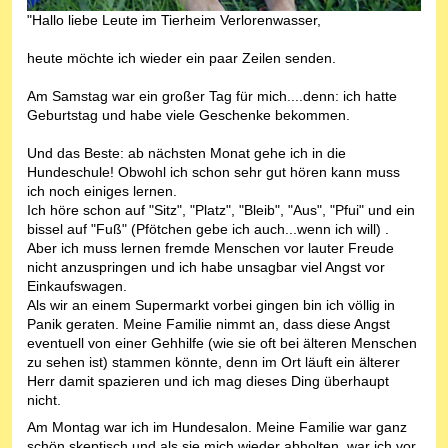
"Hallo liebe Leute im Tierheim Verlorenwasser,
heute möchte ich wieder ein paar Zeilen senden.
Am Samstag war ein großer Tag für mich....denn: ich hatte
Geburtstag und habe viele Geschenke bekommen.
Und das Beste: ab nächsten Monat gehe ich in die
Hundeschule! Obwohl ich schon sehr gut hören kann muss
ich noch einiges lernen.
Ich höre schon auf "Sitz", "Platz", "Bleib", "Aus", "Pfui" und ein
bissel auf "Fuß" (Pfötchen gebe ich auch...wenn ich will) .
Aber ich muss lernen fremde Menschen vor lauter Freude
nicht anzuspringen und ich habe unsagbar viel Angst vor
Einkaufswagen.
Als wir an einem Supermarkt vorbei gingen bin ich völlig in
Panik geraten. Meine Familie nimmt an, dass diese Angst
eventuell von einer Gehhilfe (wie sie oft bei älteren Menschen
zu sehen ist) stammen könnte, denn im Ort läuft ein älterer
Herr damit spazieren und ich mag dieses Ding überhaupt
nicht.
Am Montag war ich im Hundesalon. Meine Familie war ganz
schön skeptisch und als sie mich wieder abholten, war ich vor