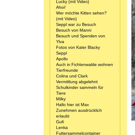
Lucky (mit Video)
Ahoi!
Wer möchte Kitten sehen?
(mit Video)
Seppl war zu Besuch
Besuch von Manni
Besuch und Spenden von
Ylva
Fotos von Kater Blacky
Seppl
Apollo
Auch in Fichtenwalde wohnen
Tierfreunde
Colina und Clark
Vermittlung abgelehnt
Schulkinder sammeln für
Tiere
Milky
Hallo hier ist Max
Zunehmen ausdrücklich
erlaubt
Gufi
Lenka
Futtersammelcontainer