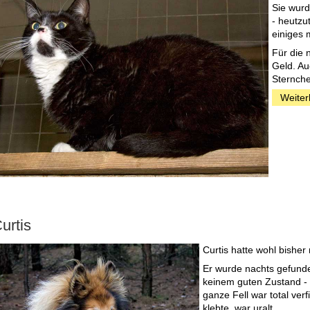
Sie wurd
- heutzu
einiges 
Für die 
Geld. Au
Sternche
Weiter
urtis
Curtis hatte wohl bisher 
Er wurde nachts gefunden
keinem guten Zustand - v
ganze Fell war total verfi
klebte, war uralt.