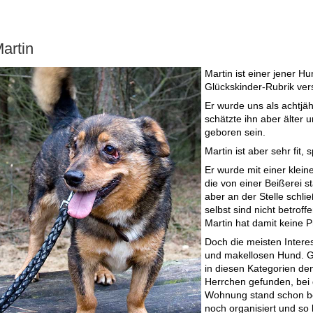
artin
Martin ist einer jener H
Glückskinder-Rubrik ver
Er
wurde uns als achtjäh
schätzte ihn aber älter
geboren sein.
Martin ist aber sehr fit, 
Er wurde mit einer klein
die von einer Beißerei s
aber an der Stelle schli
selbst sind nicht betro
Martin hat damit keine 
Doch die meisten Intere
und makellosen Hund. Gl
in diesen Kategorien den
Herrchen gefunden, bei 
Wohnung stand schon be
noch organisiert und so 