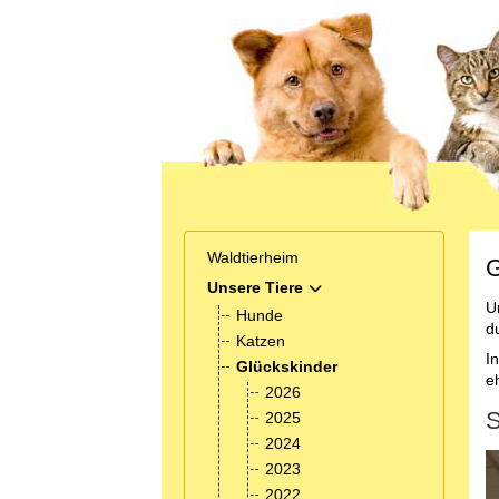
Waldtierheim
G
Unsere Tiere
MOD_MENU_TOGGLE_SUB
U
Hunde
d
Katzen
I
Glückskinder
e
2026
S
2025
2024
2023
2022