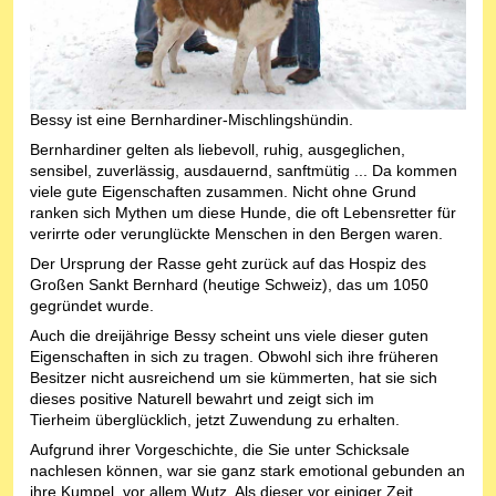
Bessy ist eine Bernhardiner-Mischlingshündin.
Bernhardiner gelten als liebevoll, ruhig, ausgeglichen,
sensibel, zuverlässig, ausdauernd, sanftmütig ... Da kommen
viele gute Eigenschaften zusammen. Nicht ohne Grund
ranken sich Mythen um diese Hunde, die oft Lebensretter für
verirrte oder verunglückte Menschen in den Bergen waren.
Der Ursprung der Rasse geht zurück auf das Hospiz des
Großen Sankt Bernhard (heutige Schweiz), das um 1050
gegründet wurde.
Auch die dreijährige Bessy scheint uns viele dieser guten
Eigenschaften in sich zu tragen. Obwohl sich ihre früheren
Besitzer nicht ausreichend um sie kümmerten, hat sie sich
dieses positive Naturell bewahrt und zeigt sich im
Tierheim überglücklich, jetzt Zuwendung zu erhalten.
Aufgrund ihrer Vorgeschichte, die Sie unter Schicksale
nachlesen können, war sie ganz stark emotional gebunden an
ihre Kumpel, vor allem Wutz. Als dieser vor einiger Zeit