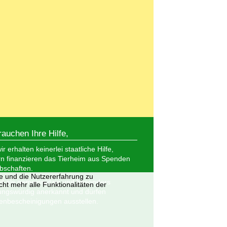
rauchen Ihre Hilfe,
r erhalten keinerlei staatliche Hilfe,
n finanzieren das Tierheim aus Spenden
bschaften.
te und die Nutzererfahrung zu
nd als gemeinnützig und besonders
ht mehr alle Funktionalitäten der
ungswürdig anerkannt und dürfen
nbescheinigungen ausstellen.