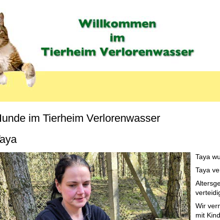
unde im Tierheim Verlorenwasser
MENU_LABEL
aya
Taya wu
Taya ver
Altersge
verteid
Wir verm
mit Kin