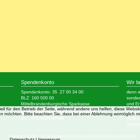
Spendenkonto
Wir b
Spendenkonto: 35 27 00 34 00
denn wi
BLZ: 160 500 00
sonder
Mittelbrandenburgische Sparkasse
und Er
ell für den Betrieb der Seite, während andere uns helfen, diese Websi
IBAN: DE05 1605 0000 3527 0034 00
Wir si
n möchten. Bitte beachten Sie, dass bei einer Ablehnung womöglich nic
BIC: WELADED1PMB
förder
Spende
Copyright © 2008 - 2026 Tierheim Verlorenwasser. Alle Rechte vorbehalten.
Datenschutz
|
Impressum