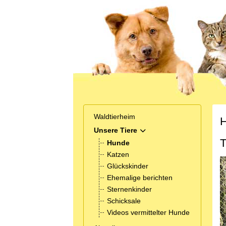
Waldtierheim
H
Unsere Tiere
MOD_MENU_TOGGLE_SUB
T
Hunde
Katzen
Glückskinder
Ehemalige berichten
Sternenkinder
Schicksale
Videos vermittelter Hunde