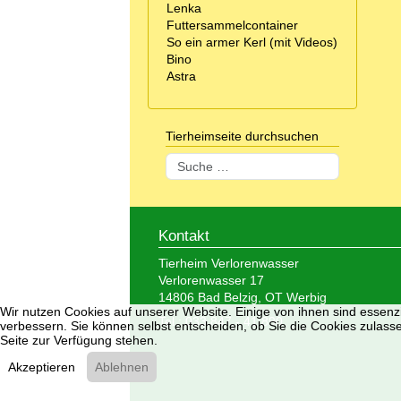
Lenka
Futtersammelcontainer
So ein armer Kerl (mit Videos)
Bino
Astra
Tierheimseite durchsuchen
Suchen
Kontakt
Tierheim Verlorenwasser
Verlorenwasser 17
14806 Bad Belzig, OT Werbig
Wir nutzen Cookies auf unserer Website. Einige von ihnen sind essenzi
Tel.: 033 847 - 41 890
verbessern. Sie können selbst entscheiden, ob Sie die Cookies zulasse
Seite zur Verfügung stehen.
Akzeptieren
Ablehnen