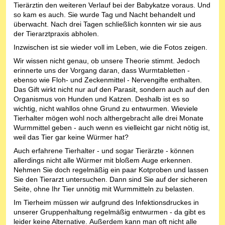
Tierärztin den weiteren Verlauf bei der Babykatze voraus. Und
so kam es auch. Sie wurde Tag und Nacht behandelt und
überwacht. Nach drei Tagen schließlich konnten wir sie aus
der Tierarztpraxis abholen.
Inzwischen ist sie wieder voll im Leben, wie die Fotos zeigen.
Wir wissen nicht genau, ob unsere Theorie stimmt. Jedoch
erinnerte uns der Vorgang daran, dass Wurmtabletten -
ebenso wie Floh- und Zeckenmittel - Nervengifte enthalten.
Das Gift wirkt nicht nur auf den Parasit, sondern auch auf den
Organismus von Hunden und Katzen. Deshalb ist es so
wichtig, nicht wahllos ohne Grund zu entwurmen. Wieviele
Tierhalter mögen wohl noch althergebracht alle drei Monate
Wurmmittel geben - auch wenn es vielleicht gar nicht nötig ist,
weil das Tier gar keine Würmer hat?
Auch erfahrene Tierhalter - und sogar Tierärzte - können
allerdings nicht alle Würmer mit bloßem Auge erkennen.
Nehmen Sie doch regelmäßig ein paar Kotproben und lassen
Sie den Tierarzt untersuchen. Dann sind Sie auf der sicheren
Seite, ohne Ihr Tier unnötig mit Wurmmitteln zu belasten.
Im Tierheim müssen wir aufgrund des Infektionsdruckes in
unserer Gruppenhaltung regelmäßig entwurmen - da gibt es
leider keine Alternative. Außerdem kann man oft nicht alle