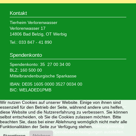
Kontakt
Tierheim Verlorenwasser
Verlorenwasser 17
14806 Bad Belzig, OT Werbig
Tel.: 033 847 - 41 890
Spendenkonto
Spendenkonto: 35 27 00 34 00
BLZ: 160 500 00
Mittelbrandenburgische Sparkasse
IBAN: DE05 1605 0000 3527 0034 00
BIC: WELADED1PMB
Wir nutzen Cookies auf unserer Website. Einige von ihnen sind
Wir brauchen Ihre Hilfe,
essenziell für den Betrieb der Seite, während andere uns helfen,
diese Website und die Nutzererfahrung zu verbessern. Sie können
denn wir erhalten keinerlei staatliche Hilfe, sondern
selbst entscheiden, ob Sie die Cookies zulassen möchten. Bitte
finanzieren das Tierheim aus Spenden und Erbschaften.
beachten Sie, dass bei einer Ablehnung womöglich nicht mehr alle
Wir sind als gemeinnützig und besonders förderungswürdig
Funktionalitäten der Seite zur Verfügung stehen.
anerkannt und dürfen Spendenbescheinigungen ausstellen.
Akzeptieren
Ablehnen