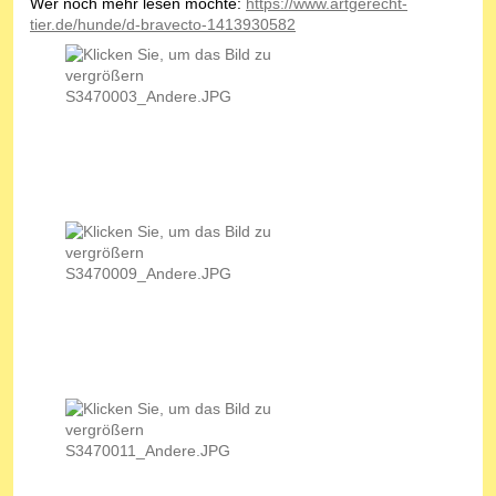
Wer noch mehr lesen möchte:
https://www.artgerecht-
tier.de/hunde/d-bravecto-1413930582