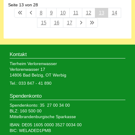
Seite 13 von 28
8
9
10
11
12
13
14
15
16
17
Kontakt
Tierheim Verlorenwasser
Verlorenwasser 17
14806 Bad Belzig, OT Werbig
Tel.: 033 847 - 41 890
Spendenkonto
Spendenkonto: 35 27 00 34 00
BLZ: 160 500 00
Mittelbrandenburgische Sparkasse
IBAN: DE05 1605 0000 3527 0034 00
BIC: WELADED1PMB