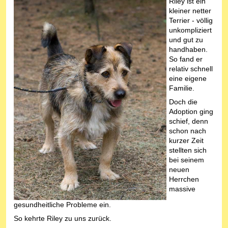
Riley ist ein
kleiner netter
Terrier - völlig
unkompliziert
und gut zu
handhaben.
So fand er
relativ schnell
eine eigene
Familie.
Doch die
Adoption ging
schief, denn
schon nach
kurzer Zeit
stellten sich
bei seinem
neuen
Herrchen
massive
gesundheitliche Probleme ein.
So kehrte Riley zu uns zurück.