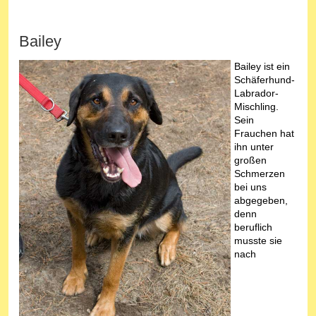
Bailey
Bailey ist ein
Schäferhund-
Labrador-
Mischling.
Sein
Frauchen hat
ihn unter
großen
Schmerzen
bei uns
abgegeben,
denn
beruflich
musste sie
nach