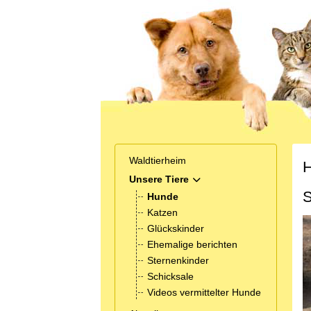
Waldtierheim
H
Unsere Tiere
MOD_MENU_TOGGLE_SUB
S
Hunde
Katzen
Glückskinder
Ehemalige berichten
Sternenkinder
Schicksale
Videos vermittelter Hunde