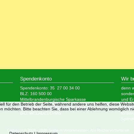
Spendenkonto
Wir b
Spendenkonto: 35 27 00 34 00
denn wi
BLZ: 160 500 00
sonder
Mittelbrandenburgische Sparkasse
und Er
ell für den Betrieb der Seite, während andere uns helfen, diese Websi
IBAN: DE05 1605 0000 3527 0034 00
Wir si
n möchten. Bitte beachten Sie, dass bei einer Ablehnung womöglich nic
BIC: WELADED1PMB
förder
Spende
Copyright © 2008 - 2026 Tierheim Verlorenwasser. Alle Rechte vorbehalten.
Datenschutz
|
Impressum