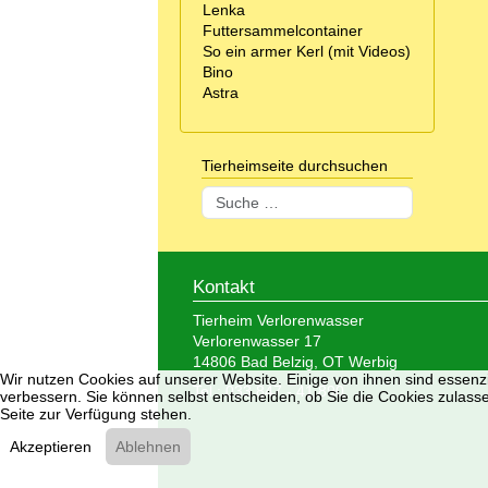
Lenka
Futtersammelcontainer
So ein armer Kerl (mit Videos)
Bino
Astra
Tierheimseite durchsuchen
Suchen
Kontakt
Tierheim Verlorenwasser
Verlorenwasser 17
14806 Bad Belzig, OT Werbig
Wir nutzen Cookies auf unserer Website. Einige von ihnen sind essenzi
Tel.: 033 847 - 41 890
verbessern. Sie können selbst entscheiden, ob Sie die Cookies zulasse
Seite zur Verfügung stehen.
Akzeptieren
Ablehnen