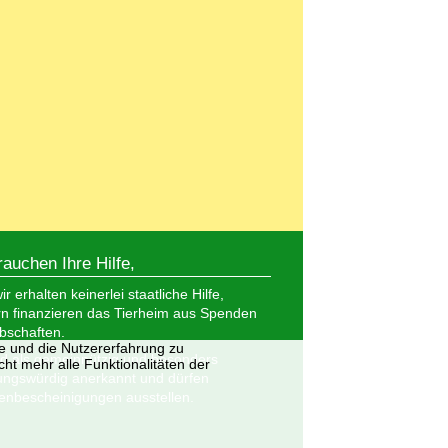
rauchen Ihre Hilfe,
r erhalten keinerlei staatliche Hilfe,
n finanzieren das Tierheim aus Spenden
bschaften.
te und die Nutzererfahrung zu
nd als gemeinnützig und besonders
ht mehr alle Funktionalitäten der
ungswürdig anerkannt und dürfen
nbescheinigungen ausstellen.