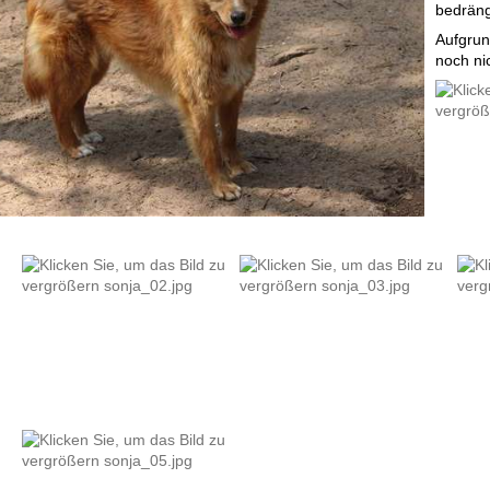
bedräng
Aufgrund
noch ni