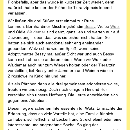
Flohbefalls, aber das wurde in kürzester Zeit wieder, denn
natürlich hatte keiner der Flöhe die Tierarztpraxis lebend
verlassen.
Wir ließen die drei Süßen erst einmal zur Ruhe
kommen. Bernhardiner-Mischlingshündin
Bessy
, Welpe
Wutz
und Oldie
Waldemar
sind ganz, ganz lieb und warten nur auf
Zuwendung – eben das, was sie bisher nicht hatten. So
hatten sie sich auch emotional sehr eng aneinander
gebunden. Wutz schrie wie am Spieß, wenn seine
Adoptivmutter Bessy mal außer Sicht war und auch Bessy
kann nicht ohne die anderen leben. Wenn wir Wutz oder
Waldemar auch nur zum Wiegen holten oder der Tierärztin
vorstellten, lief Bessy unter Jammern und Weinen wie ein
Zirkuslöwe im Käfig hin und her.
Als ein Pärchen dann alle drei gemeinsam adoptieren wollte,
freuten wir uns riesig. Doch nach einigem Hin und Her
zerschlug sich unsere Hoffnung. Die Leute entschieden sich
gegen eine Adoption.
Dieser Tage erschienen Interessenten für Wutz. Er machte die
Erfahrung, dass es viele Vorteile hat, eine Familie für sich
zu ha
ben, schließlich sind Leckerli und Streicheleinheiten eine
interessante und angenehme
Sache. So ging der