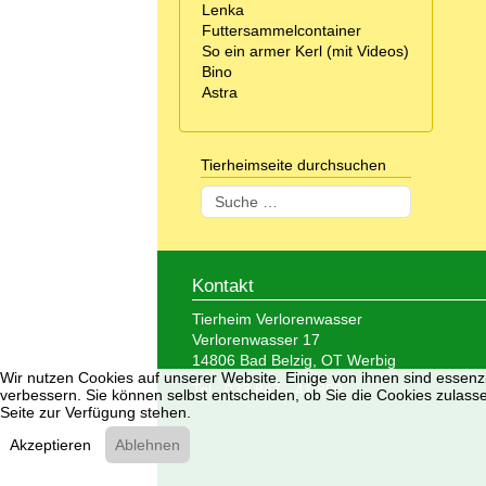
Lenka
Futtersammelcontainer
So ein armer Kerl (mit Videos)
Bino
Astra
Tierheimseite durchsuchen
Suchen
Kontakt
Tierheim Verlorenwasser
Verlorenwasser 17
14806 Bad Belzig, OT Werbig
Wir nutzen Cookies auf unserer Website. Einige von ihnen sind essenzi
Tel.: 033 847 - 41 890
verbessern. Sie können selbst entscheiden, ob Sie die Cookies zulasse
Seite zur Verfügung stehen.
Akzeptieren
Ablehnen