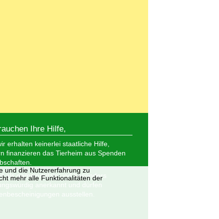
rauchen Ihre Hilfe,
r erhalten keinerlei staatliche Hilfe,
n finanzieren das Tierheim aus Spenden
bschaften.
te und die Nutzererfahrung zu
nd als gemeinnützig und besonders
ht mehr alle Funktionalitäten der
ungswürdig anerkannt und dürfen
nbescheinigungen ausstellen.