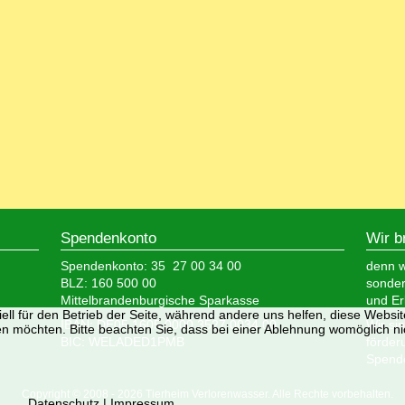
Spendenkonto
Wir b
Spendenkonto: 35 27 00 34 00
denn wi
BLZ: 160 500 00
sonder
Mittelbrandenburgische Sparkasse
und Er
ell für den Betrieb der Seite, während andere uns helfen, diese Websi
IBAN: DE05 1605 0000 3527 0034 00
Wir si
n möchten. Bitte beachten Sie, dass bei einer Ablehnung womöglich nic
BIC: WELADED1PMB
förder
Spende
Copyright © 2008 - 2026 Tierheim Verlorenwasser. Alle Rechte vorbehalten.
Datenschutz
|
Impressum