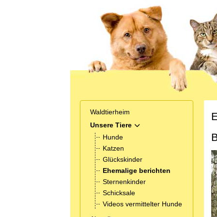
Waldtierheim
E
Unsere Tiere
MOD_MENU_TOGGLE_SUB
B
Hunde
Katzen
Glückskinder
Ehemalige berichten
Sternenkinder
Schicksale
Videos vermittelter Hunde