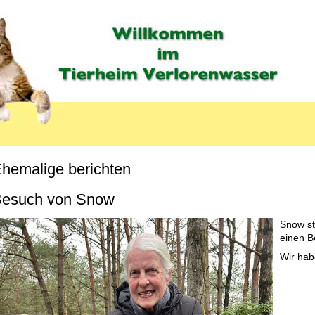
hemalige berichten
MENU_LABEL
esuch von Snow
Snow st
einen B
Wir hab