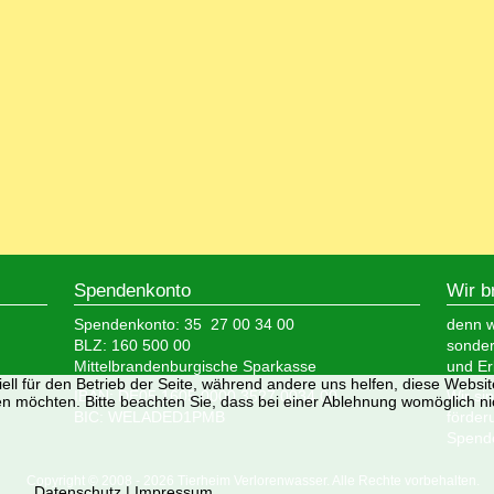
Spendenkonto
Wir b
Spendenkonto: 35 27 00 34 00
denn wi
BLZ: 160 500 00
sonder
Mittelbrandenburgische Sparkasse
und Er
ell für den Betrieb der Seite, während andere uns helfen, diese Websi
IBAN: DE05 1605 0000 3527 0034 00
Wir si
n möchten. Bitte beachten Sie, dass bei einer Ablehnung womöglich nic
BIC: WELADED1PMB
förder
Spende
Copyright © 2008 - 2026 Tierheim Verlorenwasser. Alle Rechte vorbehalten.
Datenschutz
|
Impressum