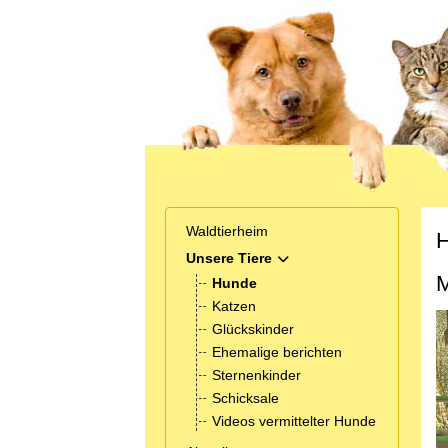
Waldtierheim
H
Unsere Tiere
MOD_MENU_TOGGLE_SUB
M
Hunde
Katzen
Glückskinder
Ehemalige berichten
Sternenkinder
Schicksale
Videos vermittelter Hunde