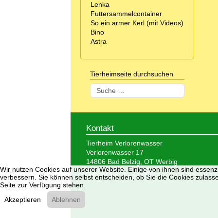
Lenka
Futtersammelcontainer
So ein armer Kerl (mit Videos)
Bino
Astra
Tierheimseite durchsuchen
Suchen
Kontakt
Tierheim Verlorenwasser
Verlorenwasser 17
14806 Bad Belzig, OT Werbig
Wir nutzen Cookies auf unserer Website. Einige von ihnen sind essenzi
Tel.: 033 847 - 41 890
verbessern. Sie können selbst entscheiden, ob Sie die Cookies zulasse
Seite zur Verfügung stehen.
Akzeptieren
Ablehnen