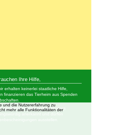
rauchen Ihre Hilfe,
r erhalten keinerlei staatliche Hilfe,
n finanzieren das Tierheim aus Spenden
bschaften.
te und die Nutzererfahrung zu
nd als gemeinnützig und besonders
ht mehr alle Funktionalitäten der
ungswürdig anerkannt und dürfen
nbescheinigungen ausstellen.