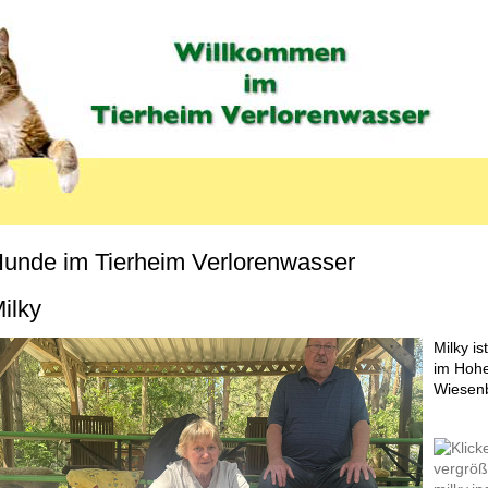
unde im Tierheim Verlorenwasser
MENU_LABEL
ilky
Milky i
im Hohe
Wiesen