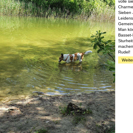
volle si
Charmeu
Sieben 
Leidens
Gemeins
Man kön
Basset-
Sturhei
machen 
Rudel!
Weite