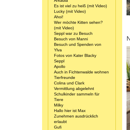
Arkadia
Es ist viel zu heiß (mit Video)
Lucky (mit Video)
Ahoi!
Wer möchte Kitten sehen?
(mit Video)
Seppl war zu Besuch
N
Besuch von Manni
Besuch und Spenden von
Ylva
Fotos von Kater Blacky
Seppl
Apollo
Auch in Fichtenwalde wohnen
Tierfreunde
Colina und Clark
Vermittlung abgelehnt
Schulkinder sammeln für
Tiere
Milky
Hallo hier ist Max
Zunehmen ausdrücklich
erlaubt
Gufi