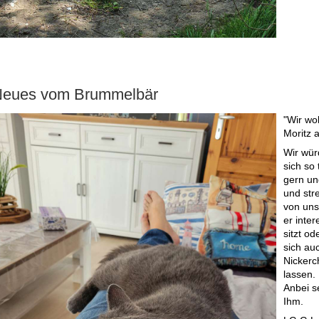
eues vom Brummelbär
"Wir wo
Moritz a
Wir wür
sich so 
gern un
und str
von uns
er inte
sitzt o
sich au
Nickerc
lassen.
Anbei s
Ihm.