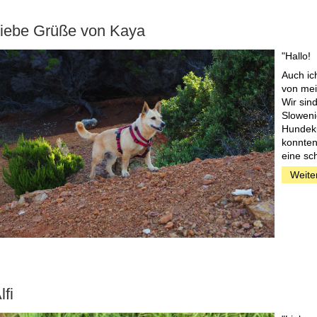
iebe Grüße von Kaya
"Hallo!
Auch ic
von mei
Wir sin
Sloweni
Hundeku
konnten
eine sc
Weite
lfi