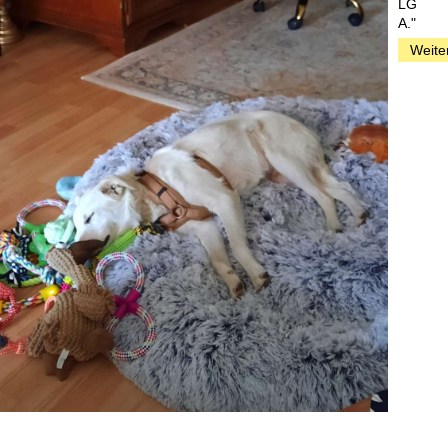
LG
A."
Weite