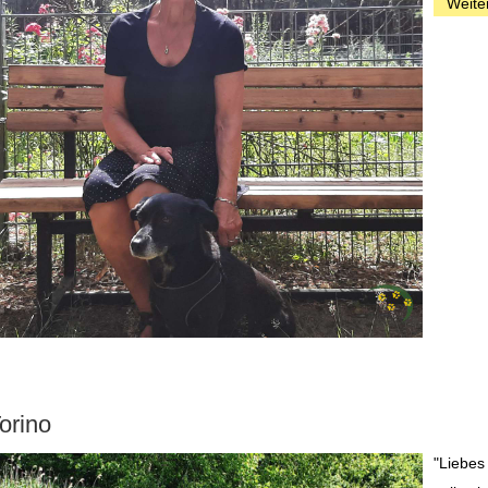
Weite
orino
"Liebes