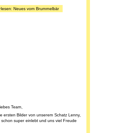
"
rlesen: Neues vom Brummelbär
Liebes Team,
ie ersten Bilder von unserem Schatz Lenny,
h schon super einlebt und uns viel Freude