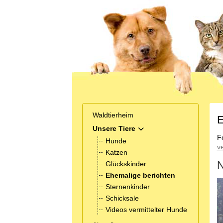
Waldtierheim
E
Unsere Tiere
MOD_MENU_TOGGLE_SUB
F
Hunde
v
Katzen
N
Glückskinder
Ehemalige berichten
Sternenkinder
Schicksale
Videos vermittelter Hunde