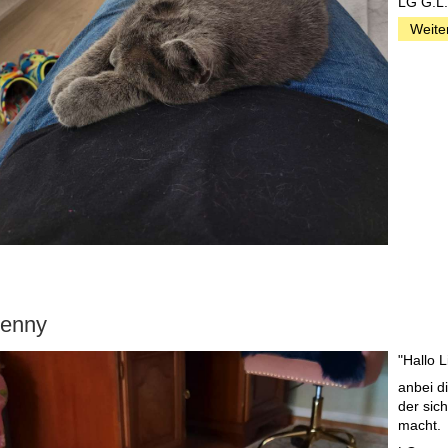
LG G.L.
Weite
enny
"Hallo 
anbei d
der sic
macht.