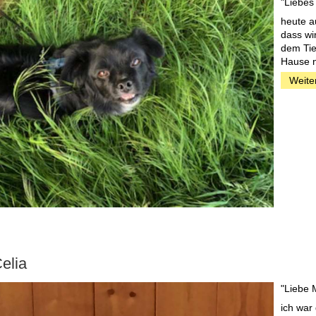
"Liebes
heute a
dass wi
dem Tie
Hause n
Weiter
elia
"Liebe 
ich war