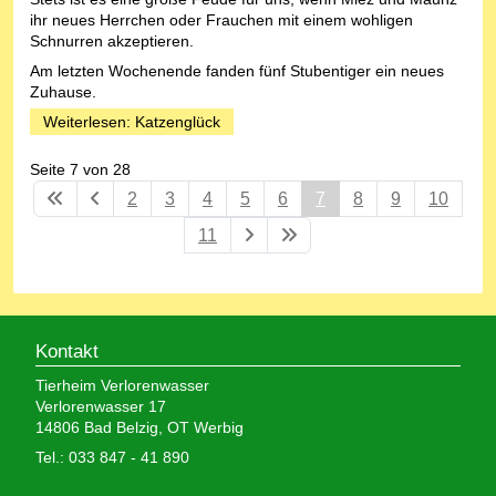
ihr neues Herrchen oder Frauchen mit einem wohligen
Schnurren akzeptieren.
Am letzten Wochenende fanden fünf Stubentiger ein neues
Zuhause.
Weiterlesen: Katzenglück
Seite 7 von 28
2
3
4
5
6
7
8
9
10
11
Kontakt
Tierheim Verlorenwasser
Verlorenwasser 17
14806 Bad Belzig, OT Werbig
Tel.: 033 847 - 41 890