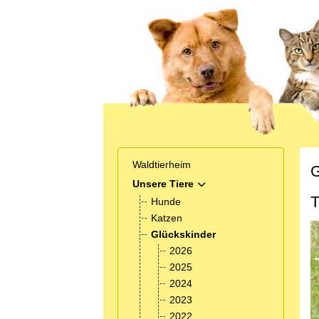
Waldtierheim
G
Unsere Tiere
MOD_MENU_TOGGLE_SUB
T
Hunde
Katzen
Glückskinder
2026
2025
2024
2023
2022