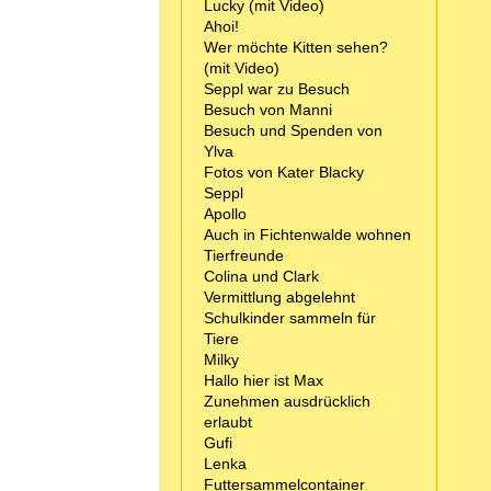
Lucky (mit Video)
Ahoi!
Wer möchte Kitten sehen?
(mit Video)
Seppl war zu Besuch
Besuch von Manni
Besuch und Spenden von
Ylva
Fotos von Kater Blacky
Seppl
Apollo
Auch in Fichtenwalde wohnen
Tierfreunde
Colina und Clark
Vermittlung abgelehnt
Schulkinder sammeln für
Tiere
Milky
Hallo hier ist Max
Zunehmen ausdrücklich
erlaubt
Gufi
Lenka
Futtersammelcontainer