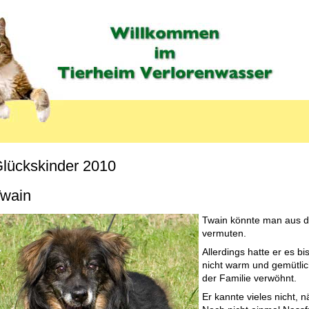
lückskinder 2010
MENU_LABEL
wain
Twain könnte man aus de
vermuten.
Allerdings hatte er es b
nicht warm und gemütlich
der Familie verwöhnt.
Er kannte vieles nicht, n